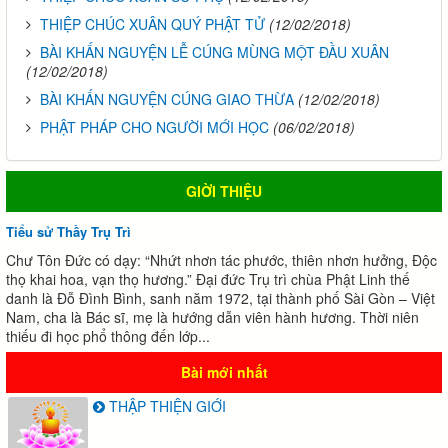
THIỆP CHÚC XUÂN QUÝ PHẬT TỬ
(12/02/2018)
BÀI KHẤN NGUYỆN LỄ CÚNG MÙNG MỘT ĐẦU XUÂN
(12/02/2018)
BÀI KHẤN NGUYỆN CÚNG GIAO THỪA
(12/02/2018)
PHẬT PHÁP CHO NGƯỜI MỚI HỌC
(06/02/2018)
GIỜI THIỆU
Tiểu sử Thầy Trụ Trì
Chư Tôn Đức có dạy: “Nhứt nhơn tác phước, thiên nhơn hưởng, Độc
thọ khai hoa, vạn thọ hương.” Đại đức Trụ trì chùa Phật Linh thế
danh là Đỗ Đình Bình, sanh năm 1972, tại thành phố Sài Gòn – Việt
Nam, cha là Bác sĩ, mẹ là hướng dẫn viên hành hương. Thời niên
thiếu đi học phổ thông đến lớp...
Bài mới nhất
THẬP THIỆN GIỚI