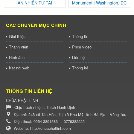
AN NHIÊN TỰ TẠI
Monument | Washington, DC
CÁC CHUYÊN MỤC CHÍNH
Giới thiệu
Thông tin
Thành viên
Phim video
Hình ảnh
Liên hệ
Kết nối web
Thống kê
THÔNG TIN LIÊN HỆ
CHÙA PHẬT LINH
Chịu trách nhiệm:
Thích Hạnh Định
Địa chỉ:
248 xã Tân Hòa, Thị xã Phú Mỹ, tỉnh Bà Rịa – Vũng Tàu
Điện thoại:
0254-3891583
-
0779382222
Website:
http://chuaphatlinh.com