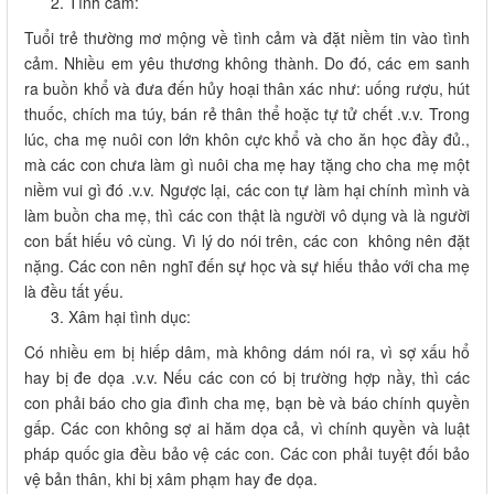
Tình cảm:
Tuổi trẻ thường mơ mộng về tình cảm và đặt niềm tin vào tình
cảm. Nhiều em yêu thương không thành. Do đó, các em sanh
ra buồn khổ và đưa đến hủy hoại thân xác như: uống rượu, hút
thuốc, chích ma túy, bán rẻ thân thể hoặc tự tử chết .v.v. Trong
lúc, cha mẹ nuôi con lớn khôn cực khổ và cho ăn học đầy đủ.,
mà các con chưa làm gì nuôi cha mẹ hay tặng cho cha mẹ một
niềm vui gì đó .v.v. Ngược lại, các con tự làm hại chính mình và
làm buồn cha mẹ, thì các con thật là người vô dụng và là người
con bất hiếu vô cùng. Vì lý do nói trên, các con không nên đặt
nặng. Các con nên nghĩ đến sự học và sự hiếu thảo với cha mẹ
là đều tất yếu.
Xâm hại tình dục:
Có nhiều em bị hiếp dâm, mà không dám nói ra, vì sợ xấu hổ
hay bị đe dọa .v.v. Nếu các con có bị trường hợp nầy, thì các
con phải báo cho gia đình cha mẹ, bạn bè và báo chính quyền
gấp. Các con không sợ ai hăm dọa cả, vì chính quyền và luật
pháp quốc gia đều bảo vệ các con. Các con phải tuyệt đối bảo
vệ bản thân, khi bị xâm phạm hay đe dọa.