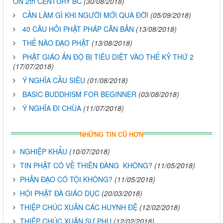
ON 2th CENTURY BC
(30/08/2018)
CẦN LÀM GÌ KHI NGƯỜI MỚI QUA ĐỜI
(05/09/2018)
40 CÂU HỎI PHẬT PHÁP CĂN BẢN
(13/08/2018)
THẾ NÀO ĐẠO PHẬT
(13/08/2018)
PHẬT GIÁO ẤN ĐỘ BỊ TIÊU DIỆT VÀO THẾ KỶ THỨ 2
(17/07/2018)
Ý NGHĨA CẦU SIÊU
(01/08/2018)
BASIC BUDDHISM FOR BEGINNER
(03/08/2018)
Ý NGHĨA ĐI CHÙA
(11/07/2018)
NHỮNG TIN CŨ HƠN
NGHIỆP KHẨU
(10/07/2018)
TIN PHẬT CÓ VỀ THIÊN ĐÀNG KHÔNG?
(11/05/2018)
PHẢN ĐẠO CÓ TỘI KHÔNG?
(11/05/2018)
HỘI PHẬT ĐÀ GIÁO DỤC
(20/03/2018)
THIỆP CHÚC XUÂN CÁC HUYNH ĐỆ
(12/02/2018)
THIỆP CHÚC XUÂN SƯ PHỤ
(12/02/2018)