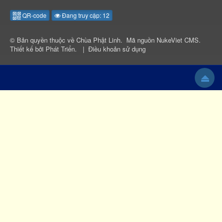
QR-code
Đang truy cập: 12
© Bản quyền thuộc về
Chùa Phật Linh
.
Mã nguồn
NukeViet CMS
.
Thiết kế bởi
Phát Triển
.
|
Điều khoản sử dụng