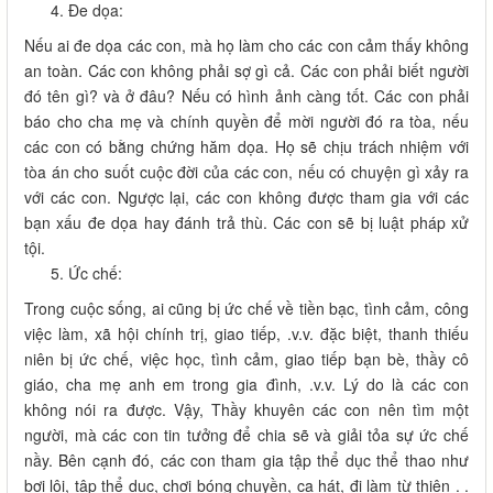
Đe dọa:
Nếu ai đe dọa các con, mà họ làm cho các con cảm thấy không
an toàn. Các con không phải sợ gì cả. Các con phải biết người
đó tên gì? và ở đâu? Nếu có hình ảnh càng tốt. Các con phải
báo cho cha mẹ và chính quyền để mời người đó ra tòa, nếu
các con có bằng chứng hăm dọa. Họ sẽ chịu trách nhiệm với
tòa án cho suốt cuộc đời của các con, nếu có chuyện gì xảy ra
với các con. Ngược lại, các con không được tham gia với các
bạn xấu đe dọa hay đánh trả thù. Các con sẽ bị luật pháp xử
tội.
Ức chế:
Trong cuộc sống, ai cũng bị ức chế về tiền bạc, tình cảm, công
việc làm, xã hội chính trị, giao tiếp, .v.v. đặc biệt, thanh thiếu
niên bị ức chế, việc học, tình cảm, giao tiếp bạn bè, thầy cô
giáo, cha mẹ anh em trong gia đình, .v.v. Lý do là các con
không nói ra được. Vậy, Thầy khuyên các con nên tìm một
người, mà các con tin tưởng để chia sẽ và giải tỏa sự ức chế
nầy. Bên cạnh đó, các con tham gia tập thể dục thể thao như
bơi lội, tập thể dục, chơi bóng chuyền, ca hát, đi làm từ thiện . .