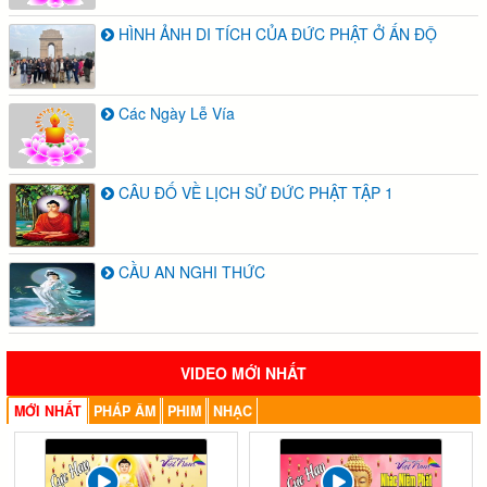
HÌNH ẢNH DI TÍCH CỦA ĐỨC PHẬT Ở ẤN ĐỘ
Các Ngày Lễ Vía
CÂU ĐỐ VỀ LỊCH SỬ ĐỨC PHẬT TẬP 1
CẦU AN NGHI THỨC
VIDEO MỚI NHẤT
MỚI NHẤT
PHÁP ÂM
PHIM
NHẠC