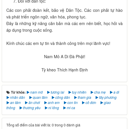
Đối với dân tộc:
Các con phải đoàn kết, bảo vệ Dân Tộc. Các con phải tự hào
và phát triển ngôn ngữ, văn hóa, phong tục.
Đây là những kỹ năng căn bản mà các em nên biết, học hỏi và
áp dụng trong cuộc sống.
Kính chúc các em tự tin và thành công trên mọi lãnh vực!
Nam Mô A Di Đà Phật!
Tỳ kheo Thích Hạnh Định
Từ khóa:
nam mô
tương lai
tuy nhiên
cha mẹ
a di
nhân dân
quan tâm
công dân
tham gia
tây phương
an tâm
ăn chơi
anh em
con tin
cô đơn
giao
thông
thương yêu
ni lông
mi ca
Tổng số điểm của bài viết là: 0 trong 0 đánh giá