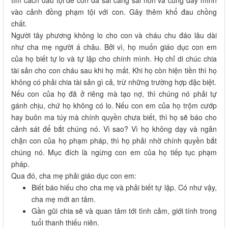
tìm cách dấu tội để con đã sai càng sai hơn và cũng đẩy mình
vào cảnh đồng phạm tội với con. Gây thêm khổ đau chồng
chất.
Người tây phương không lo cho con và cháu chu đáo lâu dài
như cha mẹ người á châu. Bởi vì, họ muốn giáo dục con em
của họ biết tự lo và tự lập cho chính mình. Họ chỉ di chúc chia
tài sản cho con cháu sau khi họ mất. Khi họ còn hiện tiền thì họ
không có phải chia tài sản gì cả, trừ những trường hợp đặc biệt.
Nếu con của họ đã ở riêng mà tạo nợ, thì chúng nó phải tự
gánh chịu, chứ họ không có lo. Nếu con em của họ trộm cướp
hay buôn ma túy mà chính quyền chưa biết, thì họ sẽ báo cho
cảnh sát để bắt chúng nó. Vì sao? Vì họ không dạy và ngăn
chặn con của họ phạm pháp, thì họ phải nhờ chính quyền bắt
chúng nó. Mục đích là ngừng con em của họ tiếp tục phạm
pháp.
Qua đó, cha mẹ phải giáo dục con em:
Biết báo hiếu cho cha mẹ và phải biết tự lập. Có như vậy,
cha mẹ mới an tâm.
Gần gũi chia sẽ và quan tâm tới tình cảm, giới tính trong
tuổi thanh thiếu niên.