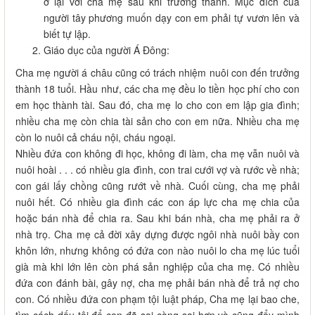
ở lại với cha mẹ sau khi trưởng thành. Mục đích của
người tây phương muốn dạy con em phải tự vươn lên và
biết tự lập.
Giáo dục của người Á Đông:
Cha mẹ người á châu cũng có trách nhiệm nuôi con đến trưởng
thành 18 tuổi. Hầu như, các cha mẹ đều lo tiền học phí cho con
em học thành tài. Sau đó, cha mẹ lo cho con em lập gia đình;
nhiều cha mẹ còn chia tài sản cho con em nữa. Nhiều cha mẹ
còn lo nuôi cả cháu nội, cháu ngoại.
Nhiều đứa con không đi học, không đi làm, cha mẹ vẫn nuôi và
nuôi hoài . . . có nhiều gia đình, con trai cưới vợ và rước về nhà;
con gái lấy chồng cũng rướt về nhà. Cuối cùng, cha mẹ phải
nuôi hết. Có nhiều gia đình các con áp lực cha mẹ chia của
hoặc bán nhà để chia ra. Sau khi bán nhà, cha mẹ phải ra ở
nhà trọ. Cha mẹ cả đời xây dựng được ngôi nhà nuôi bầy con
khôn lớn, nhưng không có đứa con nào nuôi lo cha mẹ lúc tuổi
già mà khi lớn lên còn phá sản nghiệp của cha mẹ. Có nhiều
đứa con đánh bài, gây nợ, cha mẹ phải bán nhà để trả nợ cho
con. Có nhiều đứa con phạm tội luật pháp, Cha mẹ lại bao che,