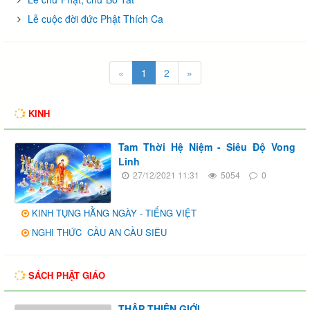
Lễ cuộc đời đức Phật Thích Ca
«
1
2
»
KINH
Tam Thời Hệ Niệm - Siêu Độ Vong
Linh
27/12/2021 11:31
5054
0
KINH TỤNG HẰNG NGÀY - TIẾNG VIỆT
NGHI THỨC CẦU AN CẦU SIÊU
SÁCH PHẬT GIÁO
THẬP THIỆN GIỚI