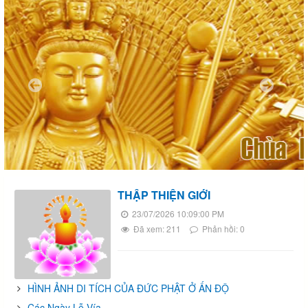
THẬP THIỆN GIỚI
23/07/2026 10:09:00 PM
Đã xem: 211
Phản hồi: 0
HÌNH ẢNH DI TÍCH CỦA ĐỨC PHẬT Ở ẤN ĐỘ
Các Ngày Lễ Vía