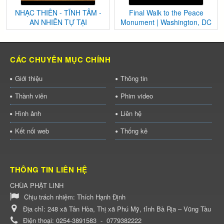
NHẠC THIỀN - TĨNH TÂM -
Final Walk to the Peace
AN NHIÊN TỰ TẠI
Monument | Washington, DC
CÁC CHUYÊN MỤC CHÍNH
Giới thiệu
Thông tin
Thành viên
Phim video
Hình ảnh
Liên hệ
Kết nối web
Thống kê
THÔNG TIN LIÊN HỆ
CHÙA PHẬT LINH
Chịu trách nhiệm:
Thích Hạnh Định
Địa chỉ:
248 xã Tân Hòa, Thị xã Phú Mỹ, tỉnh Bà Rịa – Vũng Tàu
Điện thoại:
0254-3891583
-
0779382222