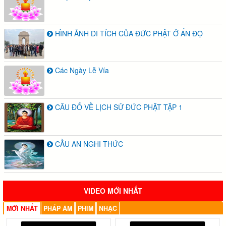
HÌNH ẢNH DI TÍCH CỦA ĐỨC PHẬT Ở ẤN ĐỘ
Các Ngày Lễ Vía
CÂU ĐỐ VỀ LỊCH SỬ ĐỨC PHẬT TẬP 1
CẦU AN NGHI THỨC
VIDEO MỚI NHẤT
MỚI NHẤT
PHÁP ÂM
PHIM
NHẠC