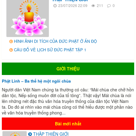
23/07/2026 22:09
211
0
HÌNH ẢNH DI TÍCH CỦA ĐỨC PHẬT Ở ẤN ĐỘ
CÂU ĐỐ VỀ LỊCH SỬ ĐỨC PHẬT TẬP 1
GIỜI THIỆU
Phật Linh – Ba thế hệ một ngôi chùa
Người dân Việt Nam chúng ta thường có câu: “Mái chùa che chở hồn
dân tộc, Nếp sống muôn đời của tổ tông”. Thật vậy! Mái chùa là nói
lên những nét đặc thù văn hóa truyền thống của dân tộc Việt Nam
ta. Do đó ai nhìn vào mái chùa cũng có thể hiểu được một phần nào
về văn hóa truyền thống phong...
Bài mới nhất
THẬP THIỆN GIỚI