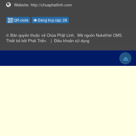
Website:
http://chuaphatlinh.com
QR-code
Đang truy cập: 28
© Bản quyền thuộc về
Chùa Phật Linh
.
Mã nguồn
NukeViet CMS
.
Thiết kế bởi
Phát Triển
.
|
Điều khoản sử dụng