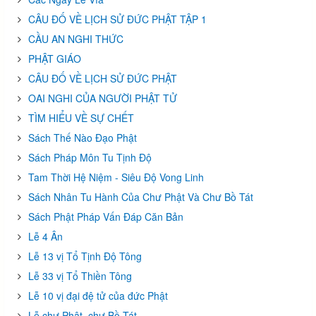
CÂU ĐỐ VỀ LỊCH SỬ ĐỨC PHẬT TẬP 1
CẦU AN NGHI THỨC
PHẬT GIÁO
CÂU ĐỐ VỀ LỊCH SỬ ĐỨC PHẬT
OAI NGHI CỦA NGƯỜI PHẬT TỬ
TÌM HIỂU VỀ SỰ CHẾT
Sách Thế Nào Đạo Phật
Sách Pháp Môn Tu Tịnh Độ
Tam Thời Hệ Niệm - Siêu Độ Vong Linh
Sách Nhân Tu Hành Của Chư Phật Và Chư Bồ Tát
Sách Phật Pháp Vấn Đáp Căn Bản
Lễ 4 Ân
Lễ 13 vị Tổ Tịnh Độ Tông
Lễ 33 vị Tổ Thiền Tông
Lễ 10 vị đại đệ tử của đức Phật
Lễ chư Phật, chư Bồ Tát