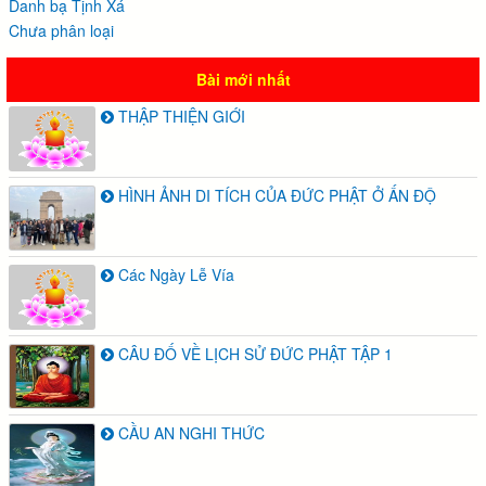
Danh bạ Tịnh Xá
Chưa phân loại
Bài mới nhất
THẬP THIỆN GIỚI
HÌNH ẢNH DI TÍCH CỦA ĐỨC PHẬT Ở ẤN ĐỘ
Các Ngày Lễ Vía
CÂU ĐỐ VỀ LỊCH SỬ ĐỨC PHẬT TẬP 1
CẦU AN NGHI THỨC