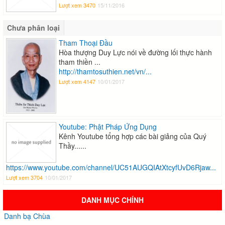
Lượt xem 3470
15/11/2016
Chưa phân loại
Tham Thoại Đầu
Hòa thượng Duy Lực nói về đường lối thực hành
tham thiền ...
http://thamtosuthien.net/vn/...
Lượt xem 4147
10/01/2017
Youtube: Phật Pháp Ứng Dụng
Kênh Youtube tổng hợp các bài giảng của Quý
Thầy......
https://www.youtube.com/channel/UC51AUGQIAtXtcyfUvD6Rjaw...
Lượt xem 3704
10/01/2017
DANH MỤC CHÍNH
Danh bạ Chùa