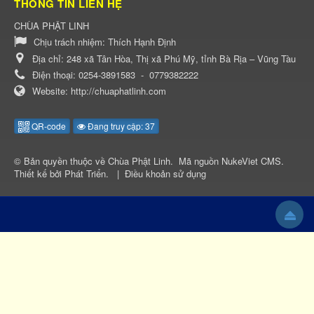
THÔNG TIN LIÊN HỆ
CHÙA PHẬT LINH
Chịu trách nhiệm:
Thích Hạnh Định
Địa chỉ:
248 xã Tân Hòa, Thị xã Phú Mỹ, tỉnh Bà Rịa – Vũng Tàu
Điện thoại:
0254-3891583
-
0779382222
Website:
http://chuaphatlinh.com
QR-code
Đang truy cập: 37
© Bản quyền thuộc về
Chùa Phật Linh
.
Mã nguồn
NukeViet CMS
.
Thiết kế bởi
Phát Triển
.
|
Điều khoản sử dụng