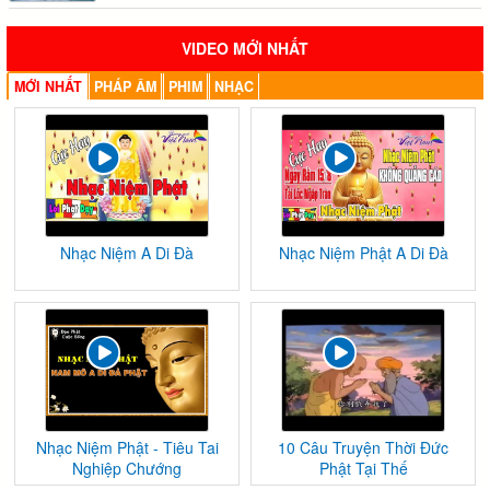
VIDEO MỚI NHẤT
MỚI NHẤT
PHÁP ÂM
PHIM
NHẠC
Nhạc Niệm A Di Đà
Nhạc Niệm Phật A Di Đà
Nhạc Niệm Phật - Tiêu Tai
10 Câu Truyện Thời Đức
Nghiệp Chướng
Phật Tại Thế