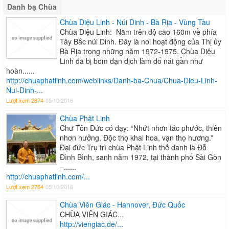
Danh bạ Chùa
Chùa Diệu Linh - Núi Dinh - Bà Rịa - Vùng Tàu
Chùa Diệu Linh: Nằm trên độ cao 160m về phía
Tây Bắc núi Dinh. Đây là nơi hoạt động của Thị ủy
Bà Rịa trong những năm 1972-1975. Chùa Diệu
Linh đã bị bom đạn địch làm đổ nát gần như
hoàn......
http://chuaphatlinh.com/weblinks/Danh-ba-Chua/Chua-Dieu-Linh-
Nui-Dinh-...
Lượt xem 2674
05/10/2016
Chùa Phật Linh
Chư Tôn Đức có dạy: “Nhứt nhơn tác phước, thiên
nhơn hưởng, Độc thọ khai hoa, vạn thọ hương.”
Đại đức Trụ trì chùa Phật Linh thế danh là Đỗ
Đình Bình, sanh năm 1972, tại thành phố Sài Gòn
–......
http://chuaphatlinh.com/...
Lượt xem 2764
05/10/2016
Chùa Viên Giác - Hannover, Đức Quốc
CHÙA VIÊN GIÁC...
http://viengiac.de/...