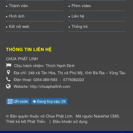
Thành viên
Phim video
Hình ảnh
Liên hệ
Kết nối web
Thống kê
THÔNG TIN LIÊN HỆ
CHÙA PHẬT LINH
Chịu trách nhiệm:
Thích Hạnh Định
Địa chỉ:
248 xã Tân Hòa, Thị xã Phú Mỹ, tỉnh Bà Rịa – Vũng Tàu
Điện thoại:
0254-3891583
-
0779382222
Website:
http://chuaphatlinh.com
QR-code
Đang truy cập: 29
© Bản quyền thuộc về
Chùa Phật Linh
.
Mã nguồn
NukeViet CMS
.
Thiết kế bởi
Phát Triển
.
|
Điều khoản sử dụng