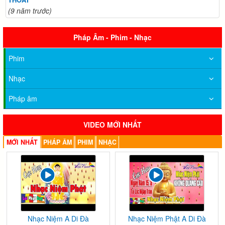
(9 năm trước)
Pháp Âm - Phim - Nhạc
Phim
Nhạc
Pháp âm
VIDEO MỚI NHẤT
MỚI NHẤT
PHÁP ÂM
PHIM
NHẠC
Nhạc Niệm A Di Đà
Nhạc Niệm Phật A Di Đà