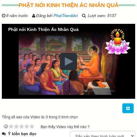
PHẬT NÓI KINH THIỆN ÁC NHÂN QUẢ
9 năm trước
Đăng bởi
PhatTrien4dvl
Lượt xem: 5137
Phật nói Kinh Thiện Ác Nhân Quả
Tổng số sao của Video là: 0 trong 0 bình chọn
Bạn thấy Video này thế nào ?
Ý kiến bạn đọc