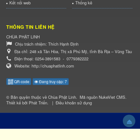
Kết nối web
Thống kê
THÔNG TIN LIÊN HỆ
CHÙA PHẬT LINH
Chịu trách nhiệm:
Thích Hạnh Định
Địa chỉ:
248 xã Tân Hòa, Thị xã Phú Mỹ, tỉnh Bà Rịa – Vũng Tàu
Điện thoại:
0254-3891583
-
0779382222
Website:
http://chuaphatlinh.com
QR-code
Đang truy cập: 7
© Bản quyền thuộc về
Chùa Phật Linh
.
Mã nguồn
NukeViet CMS
.
Thiết kế bởi
Phát Triển
.
|
Điều khoản sử dụng