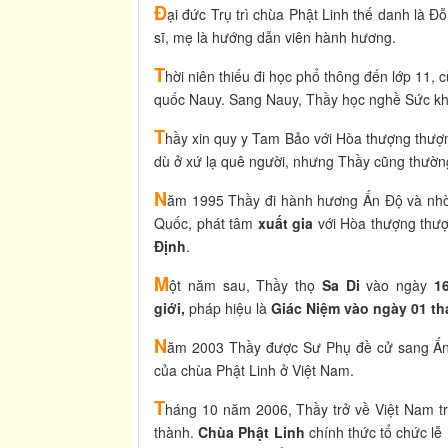
Đ
ại đức Trụ trì chùa Phật Linh thế danh là 
sĩ, mẹ là hướng dẫn viên hành hương.
T
hời niên thiếu đi học phổ thông đến lớp 11,
quốc Nauy. Sang Nauy, Thầy học nghề Sức khỏe
T
hầy xin quy y Tam Bảo với Hòa thượng thượn
dù ở xứ lạ quê người, nhưng Thầy cũng thường
N
ăm 1995 Thầy đi hành hương Ấn Độ và nhờ
Quốc, phát tâm
xuất gia
với Hòa thượng thư
Định
.
M
ột năm sau, Thầy thọ
Sa Di
vào ngày
1
giới,
pháp hiệu là
Giác Niệm vào ngày 01 t
N
ăm 2003 Thầy được Sư Phụ đề cử sang Ấn 
của chùa Phật Linh ở Việt Nam.
T
háng 10 năm 2006, Thầy trở về Việt Nam tr
thành.
Chùa Phật Linh
chính thức tổ chức lễ