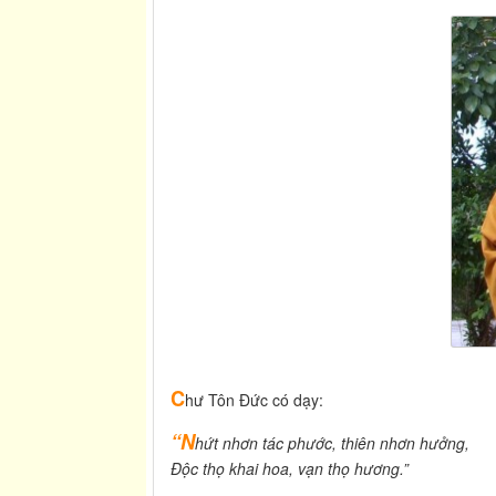
C
hư Tôn Đức có dạy:
“N
hứt nhơn tác phước, thiên nhơn hưởng,
Độc thọ khai hoa, vạn thọ hương.”