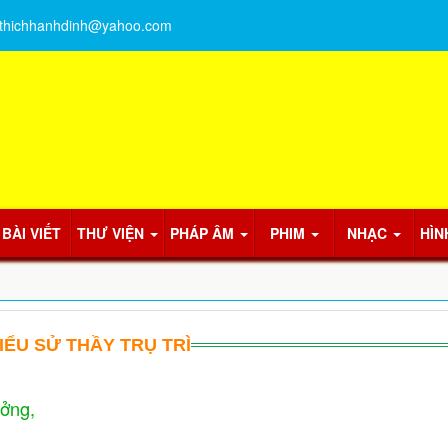
thichhanhdinh@yahoo.com
BÀI VIẾT
THƯ VIỆN
PHÁP ÂM
PHIM
NHẠC
HÌN
IỂU SỬ THẦY TRỤ TRÌ
ưởng,