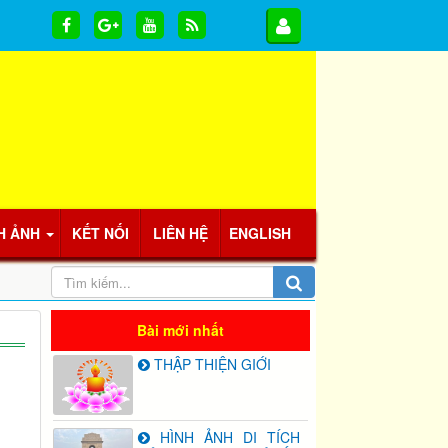
H ẢNH
KẾT NỐI
LIÊN HỆ
ENGLISH
Bài mới nhất
THẬP THIỆN GIỚI
HÌNH ẢNH DI TÍCH