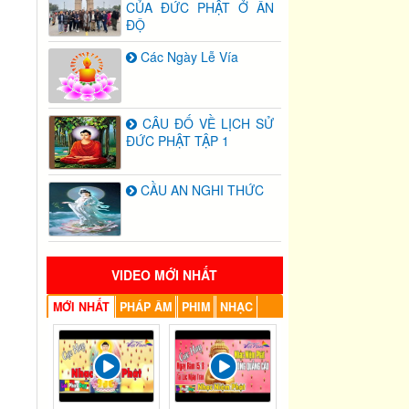
CỦA ĐỨC PHẬT Ở ẤN
ĐỘ
Các Ngày Lễ Vía
CÂU ĐỐ VỀ LỊCH SỬ
ĐỨC PHẬT TẬP 1
CẦU AN NGHI THỨC
VIDEO MỚI NHẤT
MỚI NHẤT
PHÁP ÂM
PHIM
NHẠC