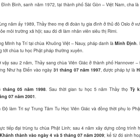
Đỗ Đình Bình, sanh năm 1972, tại thành phố Sài Gòn – Việt Nam, cha là
 cùng năm ấy 1989, Thầy theo mẹ đi đoàn tụ gia đình ở thủ đô Oslo ở v
 môi trường xã hội; sau đó đi làm nhân viên siêu thị Rimi.
g Minh hạ Trí tại chùa Khuông Việt – Nauy, pháp danh là
Minh Định
.
 tới chùa tu học Phật pháp thường xuyên.
 vậy sau 2 năm, Thầy sang chùa Viên Giác ở thành phố Hannover –
ợng Như hạ Điển vào ngày
31 tháng 07 năm 1997
, được pháp tự là
H
6 tháng 05 năm 1998
. Sau thời gian tu học 5 năm Thầy thọ
Tỳ 
háng 07 năm 2001
.
Độ làm Tri sự Trung Tâm Tu Học Viên Giác và đồng thời phụ lo Phậ
ực tiếp đại trùng tu chùa Phật Linh; sau 4 năm xây dựng công trình 
Khánh thành vào ngày 4 và 5 tháng 07
năm 2009
; kể từ đó sinh ho