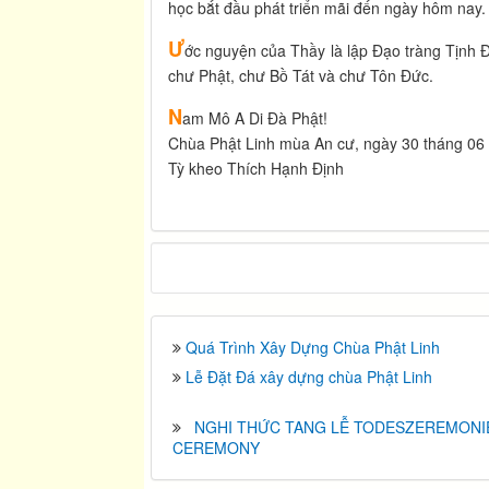
học bắt đầu phát triển mãi đến ngày hôm nay.
Ư
ớc nguyện của Thầy là lập Đạo tràng Tịnh 
chư Phật, chư Bồ Tát và chư Tôn Đức.
N
am Mô A Di Đà Phật!
Chùa Phật Linh mùa An cư, ngày 30 tháng 0
Tỳ kheo Thích Hạnh Định
Quá Trình Xây Dựng Chùa Phật Linh
Lễ Đặt Đá xây dựng chùa Phật Linh
NGHI THỨC TANG LỄ TODESZEREMONIE
CEREMONY