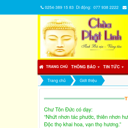
0254-389 15 83
Di động:
077 938 2222
THÔNG BÁO
TIN TỨC
TRANG CHỦ
Trang chủ
Giới thiệu
T
Chư Tôn Đức có dạy:
“Nhứt nhơn tác phước, thiên nhơn h
Độc thọ khai hoa, vạn thọ hương.”