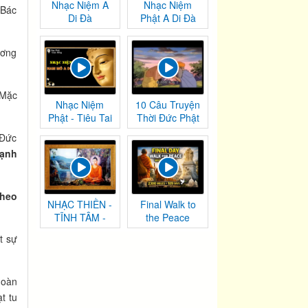
Nhạc Niệm A
Nhạc Niệm
 Bác
Di Đà
Phật A Di Đà
ương
 Mặc
Nhạc Niệm
10 Câu Truyện
Phật - Tiêu Tai
Thời Đức Phật
Nghiệp
Tại Thế
 Đức
Chướng
ạnh
kheo
NHẠC THIỀN -
Final Walk to
TĨNH TÂM -
the Peace
AN NHIÊN TỰ
Monument |
t sự
TẠI
Washington,
DC
hoàn
ạt tu