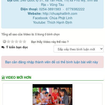
Địa chỉ:
248 Quốc lộ 51, xã Tân Hòa, Thị xã Phú Mỹ, tỉnh Bà
Rịa – Vũng Tàu
Điện thoại:
0254-3891583 - 0779382222
Website:
http://chuaphatlinh.com
Facebook: Chùa Phật Linh
Youtube: Thích Hạnh Định
Tổng số sao của Video là: 0 trong 0 bình chọn
Bạn thấy Video này thế nào ?
Ý kiến bạn đọc
Bạn cần đăng nhập thành viên để có thể bình luận bài viết này
VIDEO MỚI HƠN