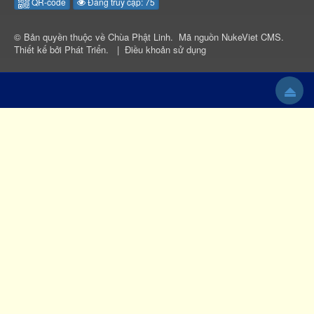
QR-code
Đang truy cập: 75
© Bản quyền thuộc về
Chùa Phật Linh
.
Mã nguồn
NukeViet CMS
.
Thiết kế bởi
Phát Triển
.
|
Điều khoản sử dụng