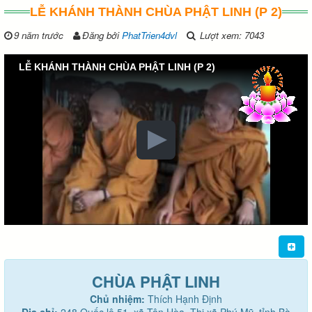
LỄ KHÁNH THÀNH CHÙA PHẬT LINH (P 2)
9 năm trước
Đăng bởi
PhatTrien4dvl
Lượt xem: 7043
LỄ KHÁNH THÀNH CHÙA PHẬT LINH (P 2)
CHÙA PHẬT LINH
Chủ nhiệm:
Thích Hạnh Định