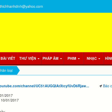
thichhanhdinh@yahoo.com
BÀI VIẾT
THƯ VIỆN
PHÁP ÂM
PHIM
NHẠC
HÌN
hân loại
youtube.com/channel/UC51AUGQIAtXtcyfUvD6Rjaw...
Báo c
/01/2017
- 10/01/2017
ầy...