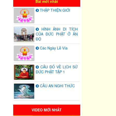
Bài mới nhất
THẬP THIỆN GIỚI
HÌNH ẢNH DI TÍCH
CỦA ĐỨC PHẬT Ở ẤN
ĐỘ
Các Ngày Lễ Vía
CÂU ĐỐ VỀ LỊCH SỬ
ĐỨC PHẬT TẬP 1
CẦU AN NGHI THỨC
VIDEO MỚI NHẤT