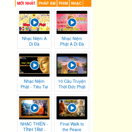
MỚI NHẤT
PHÁP ÂM
PHIM
NHẠC
Nhạc Niệm A
Nhạc Niệm
Di Đà
Phật A Di Đà
Nhạc Niệm
10 Câu Truyện
Phật - Tiêu Tai
Thời Đức Phật
Nghiệp
Tại Thế
Chướng
NHẠC THIỀN -
Final Walk to
TĨNH TÂM -
the Peace