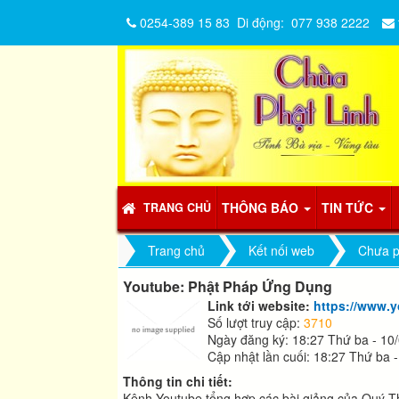
0254-389 15 83
Di động:
077 938 2222
THÔNG BÁO
TIN TỨC
TRANG CHỦ
Trang chủ
Kết nối web
Chưa p
Youtube: Phật Pháp Ứng Dụng
Link tới website:
https://www.
Số lượt truy cập:
3710
Ngày đăng ký: 18:27 Thứ ba - 10
Cập nhật lần cuối: 18:27 Thứ ba 
Thông tin chi tiết:
Kênh Youtube tổng hợp các bài giảng của Quý Th