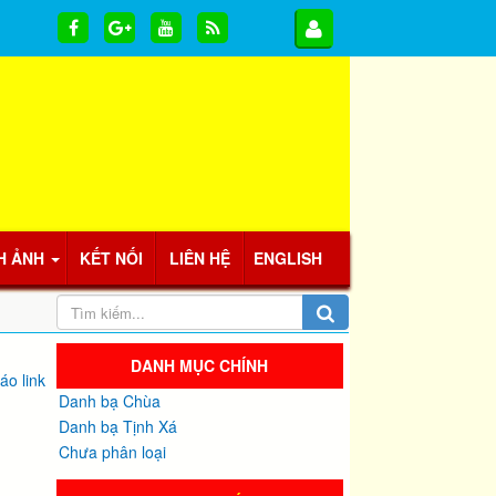
H ẢNH
KẾT NỐI
LIÊN HỆ
ENGLISH
DANH MỤC CHÍNH
áo link
Danh bạ Chùa
Danh bạ Tịnh Xá
Chưa phân loại