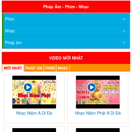
Pháp Âm - Phim - Nhạc
Phim
Nhạc
Pháp âm
VIDEO MỚI NHẤT
MỚI NHẤT
PHÁP ÂM
PHIM
NHẠC
Nhạc Niệm A Di Đà
Nhạc Niệm Phật A Di Đà