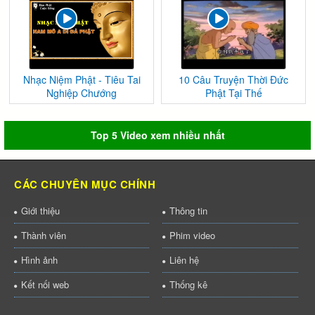
Nhạc Niệm Phật - Tiêu Tai
10 Câu Truyện Thời Đức
Nghiệp Chướng
Phật Tại Thế
Top 5 Video xem nhiều nhất
CÁC CHUYÊN MỤC CHÍNH
Giới thiệu
Thông tin
Thành viên
Phim video
Hình ảnh
Liên hệ
Kết nối web
Thống kê