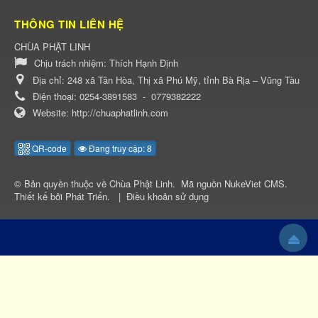
THÔNG TIN LIÊN HỆ
CHÙA PHẬT LINH
Chịu trách nhiệm:
Thích Hạnh Định
Địa chỉ:
248 xã Tân Hòa, Thị xã Phú Mỹ, tỉnh Bà Rịa – Vũng Tàu
Điện thoại:
0254-3891583
-
0779382222
Website:
http://chuaphatlinh.com
QR-code
Đang truy cập: 8
© Bản quyền thuộc về
Chùa Phật Linh
.
Mã nguồn
NukeViet CMS
.
Thiết kế bởi
Phát Triển
.
|
Điều khoản sử dụng