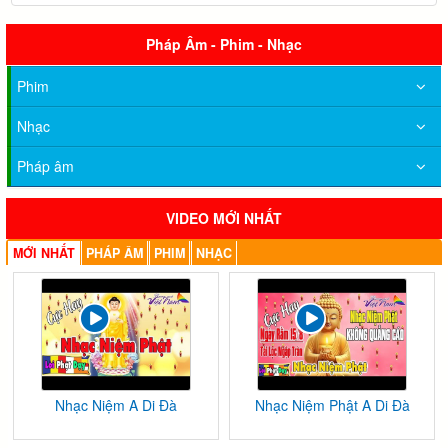
Pháp Âm - Phim - Nhạc
Phim
Nhạc
Pháp âm
VIDEO MỚI NHẤT
MỚI NHẤT
PHÁP ÂM
PHIM
NHẠC
Nhạc Niệm A Di Đà
Nhạc Niệm Phật A Di Đà