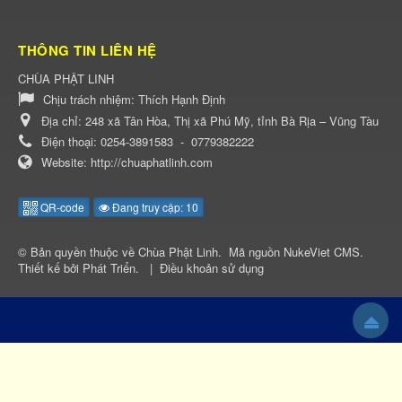
THÔNG TIN LIÊN HỆ
CHÙA PHẬT LINH
Chịu trách nhiệm:
Thích Hạnh Định
Địa chỉ:
248 xã Tân Hòa, Thị xã Phú Mỹ, tỉnh Bà Rịa – Vũng Tàu
Điện thoại:
0254-3891583
-
0779382222
Website:
http://chuaphatlinh.com
QR-code
Đang truy cập: 10
© Bản quyền thuộc về
Chùa Phật Linh
.
Mã nguồn
NukeViet CMS
.
Thiết kế bởi
Phát Triển
.
|
Điều khoản sử dụng