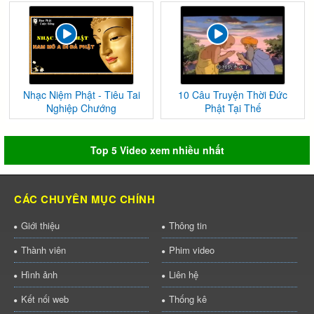
Nhạc Niệm Phật - Tiêu Tai
10 Câu Truyện Thời Đức
Nghiệp Chướng
Phật Tại Thế
Top 5 Video xem nhiều nhất
CÁC CHUYÊN MỤC CHÍNH
Giới thiệu
Thông tin
Thành viên
Phim video
Hình ảnh
Liên hệ
Kết nối web
Thống kê