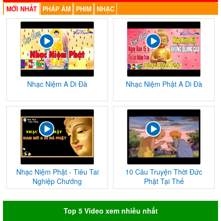
MỚI NHẤT
PHÁP ÂM
PHIM
NHẠC
Nhạc Niệm A Di Đà
Nhạc Niệm Phật A Di Đà
Nhạc Niệm Phật - Tiêu Tai
10 Câu Truyện Thời Đức
Nghiệp Chướng
Phật Tại Thế
Top 5 Video xem nhiều nhất