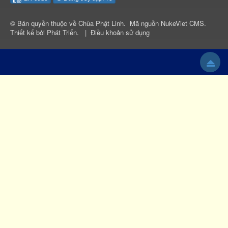
© Bản quyền thuộc về
Chùa Phật Linh
.
Mã nguồn
NukeViet CMS
.
Thiết kế bởi
Phát Triển
.
|
Điều khoản sử dụng