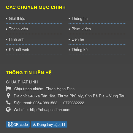
CÁC CHUYÊN MỤC CHÍNH
Giới thiệu
Thông tin
Thành viên
Phim video
Hình ảnh
Liên hệ
Kết nối web
Thống kê
THÔNG TIN LIÊN HỆ
CHÙA PHẬT LINH
Chịu trách nhiệm:
Thích Hạnh Định
Địa chỉ:
248 xã Tân Hòa, Thị xã Phú Mỹ, tỉnh Bà Rịa – Vũng Tàu
Điện thoại:
0254-3891583
-
0779382222
Website:
http://chuaphatlinh.com
QR-code
Đang truy cập: 11