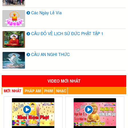
Các Ngày Lễ Vía
CÂU ĐỐ VỀ LỊCH SỬ ĐỨC PHẬT TẬP 1
CẦU AN NGHI THỨC
VIDEO MỚI NHẤT
MỚI NHẤT
PHÁP ÂM
PHIM
NHẠC