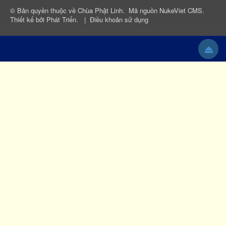
© Bản quyền thuộc về
Chùa Phật Linh
.
Mã nguồn
NukeViet CMS
.
Thiết kế bởi
Phát Triển
.
|
Điều khoản sử dụng