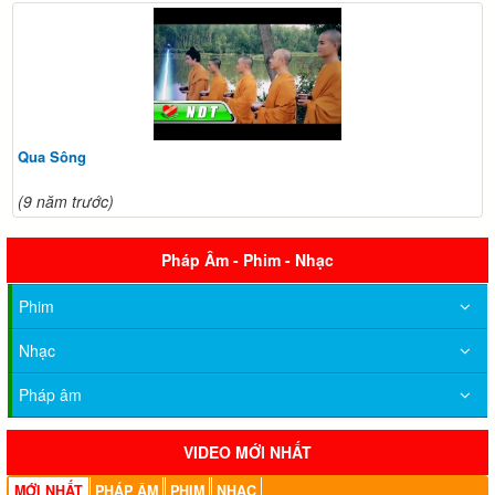
Qua Sông
(9 năm trước)
Pháp Âm - Phim - Nhạc
Phim
Nhạc
Pháp âm
VIDEO MỚI NHẤT
MỚI NHẤT
PHÁP ÂM
PHIM
NHẠC