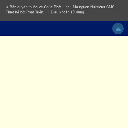
© Bản quyền thuộc về
Chùa Phật Linh
.
Mã nguồn
NukeViet CMS
.
Thiết kế bởi
Phát Triển
.
|
Điều khoản sử dụng