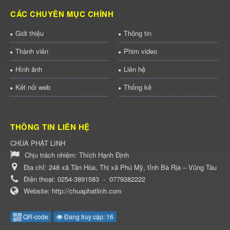
CÁC CHUYÊN MỤC CHÍNH
Giới thiệu
Thông tin
Thành viên
Phim video
Hình ảnh
Liên hệ
Kết nối web
Thống kê
THÔNG TIN LIÊN HỆ
CHÙA PHẬT LINH
Chịu trách nhiệm:
Thích Hạnh Định
Địa chỉ:
248 xã Tân Hòa, Thị xã Phú Mỹ, tỉnh Bà Rịa – Vũng Tàu
Điện thoại:
0254-3891583
-
0779382222
Website:
http://chuaphatlinh.com
QR-code
Đang truy cập: 16