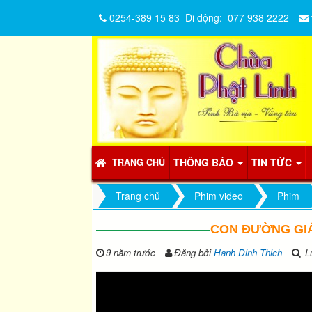
0254-389 15 83
Di động:
077 938 2222
THÔNG BÁO
TIN TỨC
TRANG CHỦ
Trang chủ
Phim video
Phim
CON ĐƯỜNG GIÁ
9 năm trước
Đăng bởi
Hanh Dinh Thich
Lư