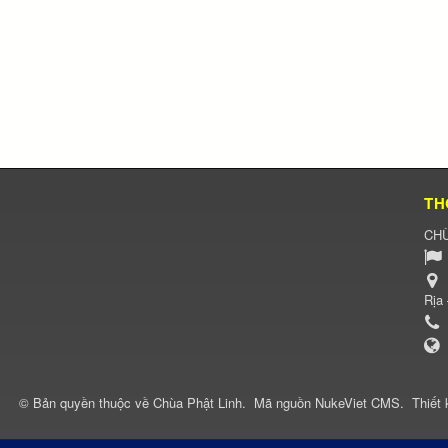
TH
CHÙ
Rịa
© Bản quyền thuộc về
Chùa Phật Linh
.
Mã nguồn
NukeViet CMS
.
Thiết 