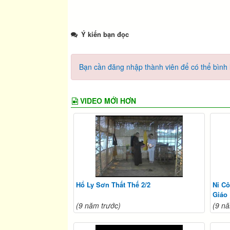
Ý kiến bạn đọc
Bạn cần đăng nhập thành viên để có thể bình l
VIDEO MỚI HƠN
Hổ Ly Sơn Thất Thế 2/2
Ni Cô
Giáo
(9 năm trước)
(9 nă