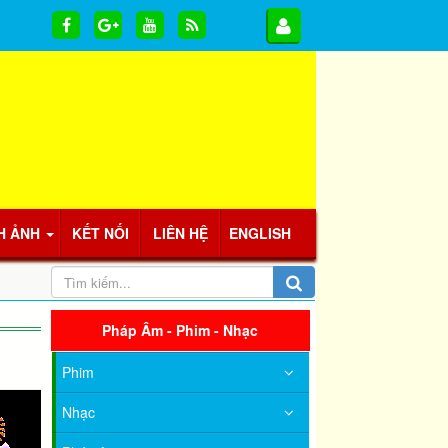
H ẢNH
KẾT NỐI
LIÊN HỆ
ENGLISH
Pháp Âm - Phim - Nhạc
Phim
Nhạc