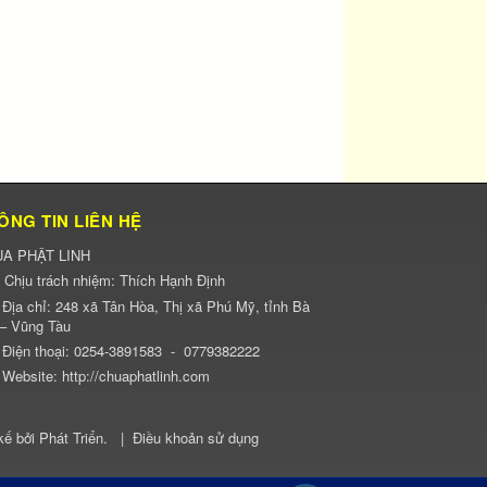
ÔNG TIN LIÊN HỆ
A PHẬT LINH
Chịu trách nhiệm:
Thích Hạnh Định
Địa chỉ:
248 xã Tân Hòa, Thị xã Phú Mỹ, tỉnh Bà
 – Vũng Tàu
Điện thoại:
0254-3891583
-
0779382222
Website:
http://chuaphatlinh.com
kế bởi
Phát Triển
.
|
Điều khoản sử dụng