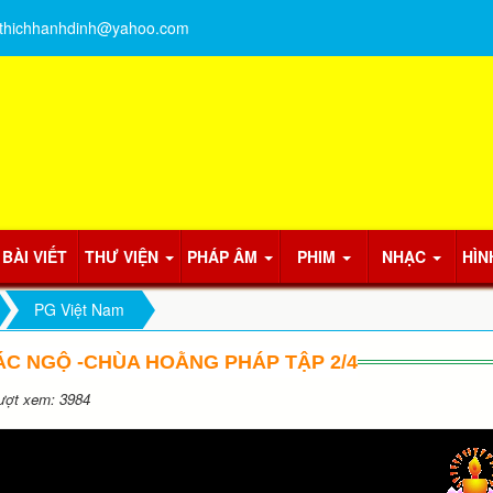
thichhanhdinh@yahoo.com
BÀI VIẾT
THƯ VIỆN
PHÁP ÂM
PHIM
NHẠC
HÌN
PG Việt Nam
C NGỘ -CHÙA HOẰNG PHÁP TẬP 2/4
ợt xem: 3984