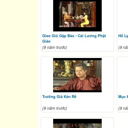
Gieo Gió Gặp Bảo - Cải Lương Phật
Hổ Ly
Giáo
(9 năm trước)
(9 nă
Trưởng Giả Kén Rể
Mục 
(9 năm trước)
(9 nă