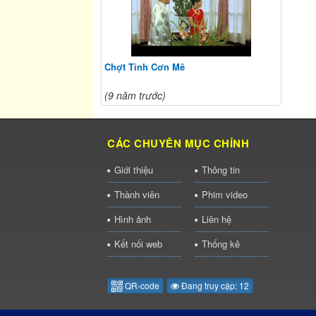
Chợt Tỉnh Cơn Mê
(9 năm trước)
CÁC CHUYÊN MỤC CHÍNH
Giới thiệu
Thông tin
Thành viên
Phim video
Hình ảnh
Liên hệ
Kết nối web
Thống kê
QR-code
Đang truy cập: 12