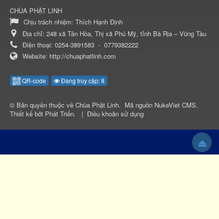
CHÙA PHẬT LINH
Chịu trách nhiệm:
Thích Hạnh Định
Địa chỉ:
248 xã Tân Hòa, Thị xã Phú Mỹ, tỉnh Bà Rịa – Vũng Tàu
Điện thoại:
0254-3891583
-
0779382222
Website:
http://chuaphatlinh.com
QR-code
Đang truy cập: 8
© Bản quyền thuộc về
Chùa Phật Linh
.
Mã nguồn
NukeViet CMS
.
Thiết kế bởi
Phát Triển
.
|
Điều khoản sử dụng