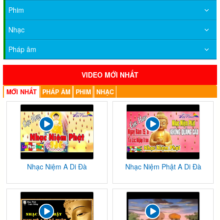
Phim
Nhạc
Pháp âm
VIDEO MỚI NHẤT
MỚI NHẤT
PHÁP ÂM
PHIM
NHẠC
Nhạc Niệm A Di Đà
Nhạc Niệm Phật A Di Đà