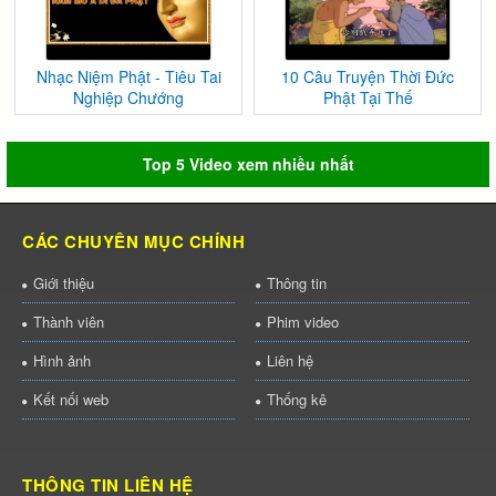
Nhạc Niệm Phật - Tiêu Tai
10 Câu Truyện Thời Đức
Nghiệp Chướng
Phật Tại Thế
Top 5 Video xem nhiều nhất
CÁC CHUYÊN MỤC CHÍNH
Giới thiệu
Thông tin
Thành viên
Phim video
Hình ảnh
Liên hệ
Kết nối web
Thống kê
THÔNG TIN LIÊN HỆ