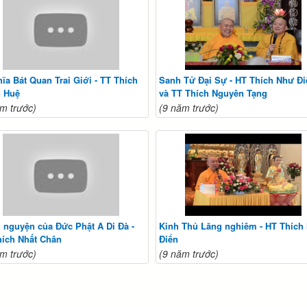
ĩa Bát Quan Trai Giới - TT Thích
Sanh Tử Đại Sự - HT Thích Như Đi
n Huệ
và TT Thích Nguyên Tạng
m trước)
(9 năm trước)
i nguyện của Đức Phật A Di Đà -
Kinh Thủ Lăng nghiêm - HT Thích
hích Nhất Chân
Điển
m trước)
(9 năm trước)