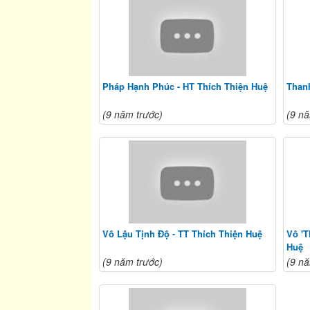
Pháp Hạnh Phúc - HT Thích Thiện Huệ
Thanh
(9 năm trước)
(9 nă
Vô Lậu Tịnh Độ - TT Thích Thiện Huệ
Vô 'T
Huệ
(9 năm trước)
(9 nă