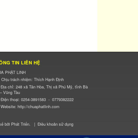
ÔNG TIN LIÊN HỆ
A PHẬT LINH
Chịu trách nhiệm:
Thích Hạnh Định
Địa chỉ:
248 xã Tân Hòa, Thị xã Phú Mỹ, tỉnh Bà
 – Vũng Tàu
Điện thoại:
0254-3891583
-
0779382222
Website:
http://chuaphatlinh.com
kế bởi
Phát Triển
.
|
Điều khoản sử dụng