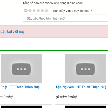
Tổng số sao của Video là: 0 trong 0 bình chọn
Bạn thấy Video này thế nào ?
uận bài viết này
Phật - TT Thích Thiện Huệ
Lập Nguyện - HT Thích Thiện Huệ
m trước)
(9 năm trước)