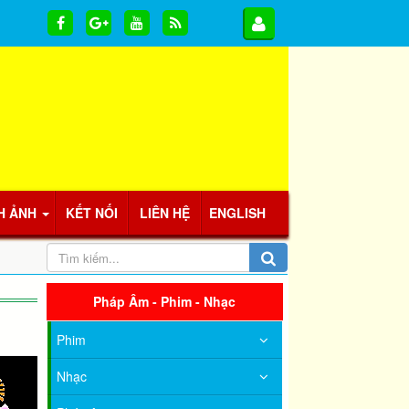
H ẢNH
KẾT NỐI
LIÊN HỆ
ENGLISH
Pháp Âm - Phim - Nhạc
Phim
Nhạc