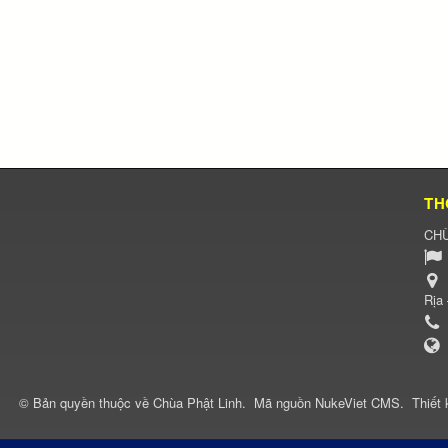
TH
CHÙ
Rịa
© Bản quyền thuộc về
Chùa Phật Linh
.
Mã nguồn
NukeViet CMS
.
Thiết 