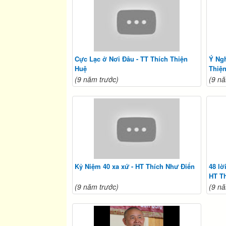
Cực Lạc ở Nơi Đâu - TT Thích Thiện
Ý Ngh
Huệ
Thiệ
(9 năm trước)
(9 nă
Kỷ Niệm 40 xa xứ - HT Thích Như Điển
48 lờ
HT T
(9 năm trước)
(9 nă