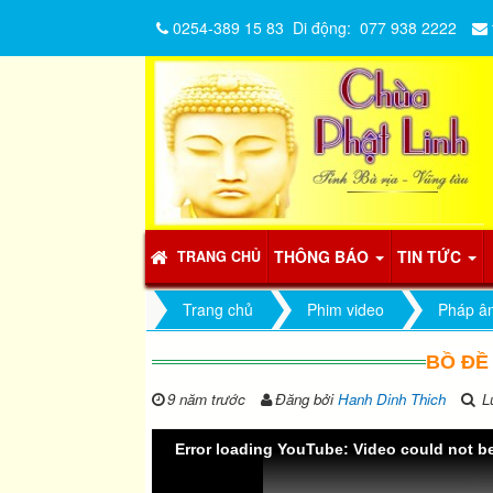
0254-389 15 83
Di động:
077 938 2222
THÔNG BÁO
TIN TỨC
TRANG CHỦ
Trang chủ
Phim video
Pháp â
BỒ ĐỀ 
9 năm trước
Đăng bởi
Hanh Dinh Thich
Lư
Error loading YouTube: Video could not b