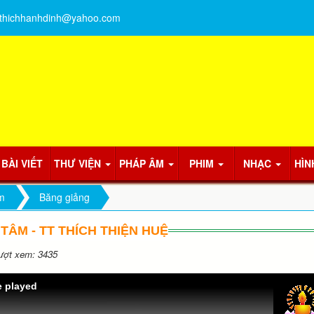
thichhanhdinh@yahoo.com
BÀI VIẾT
THƯ VIỆN
PHÁP ÂM
PHIM
NHẠC
HÌN
m
Băng giảng
TÂM - TT THÍCH THIỆN HUỆ
ợt xem: 3435
e played