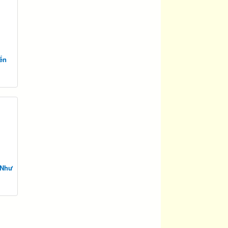
ển
 Như