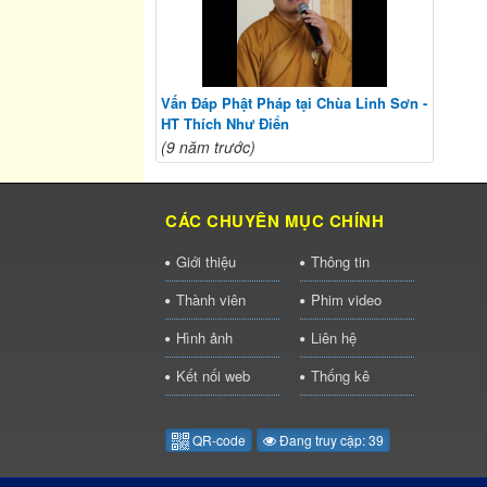
Vấn Đáp Phật Pháp tại Chùa Linh Sơn -
HT Thích Như Điển
(9 năm trước)
CÁC CHUYÊN MỤC CHÍNH
Giới thiệu
Thông tin
Thành viên
Phim video
Hình ảnh
Liên hệ
Kết nối web
Thống kê
QR-code
Đang truy cập: 39