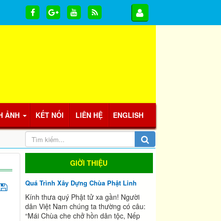
H ẢNH
KẾT NỐI
LIÊN HỆ
ENGLISH
GIỜI THIỆU
Quá Trình Xây Dựng Chùa Phật Linh
Kính thưa quý Phật tử xa gần! Người
dân Việt Nam chúng ta thường có câu:
“Mái Chùa che chở hồn dân tộc, Nếp