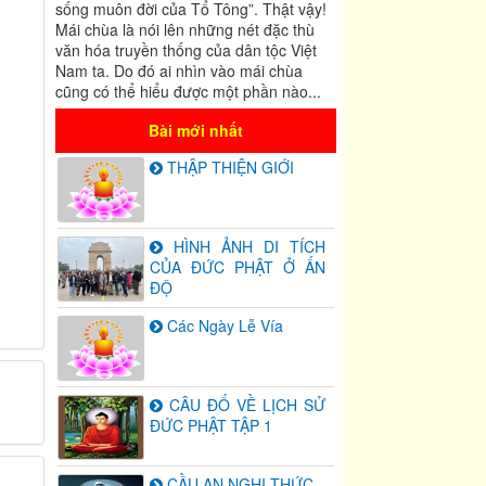
sống muôn đời của Tổ Tông”. Thật vậy!
Mái chùa là nói lên những nét đặc thù
văn hóa truyền thống của dân tộc Việt
Nam ta. Do đó ai nhìn vào mái chùa
cũng có thể hiểu được một phần nào...
Bài mới nhất
THẬP THIỆN GIỚI
HÌNH ẢNH DI TÍCH
CỦA ĐỨC PHẬT Ở ẤN
ĐỘ
Các Ngày Lễ Vía
CÂU ĐỐ VỀ LỊCH SỬ
ĐỨC PHẬT TẬP 1
CẦU AN NGHI THỨC