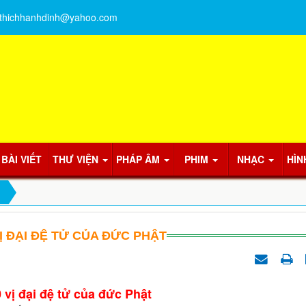
thichhanhdinh@yahoo.com
BÀI VIẾT
THƯ VIỆN
PHÁP ÂM
PHIM
NHẠC
HÌN
Ị ĐẠI ĐỆ TỬ CỦA ĐỨC PHẬT
 vị đại đệ tử của đức Phật