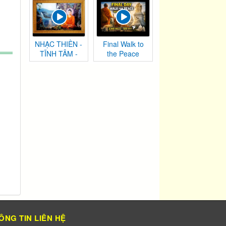
NHẠC THIỀN -
Final Walk to
TĨNH TÂM -
the Peace
AN NHIÊN TỰ
Monument |
TẠI
Washington,
DC
ÔNG TIN LIÊN HỆ