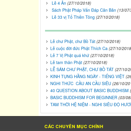
Lễ 4 Ân
(27/10/2018)
Sách Phật Pháp Vấn Đáp Căn Bản
(13/07
Lễ 33 vị Tổ Thiền Tông
(27/10/2018)
Lễ chư Phật, chư Bồ Tát
(27/10/2018)
Lễ cuộc đời đức Phật Thích Ca
(27/10/2018
Lễ 7 Vị Phật quá khứ
(27/10/2018)
Lễ tam thân Phật
(27/10/2018)
LỄ SÁM CHƯ PHẬT, CHƯ BỒ TÁT
(27/10/2
KINH TỤNG HẰNG NGÀY - TIẾNG VIỆT
(2
NGHI THỨC CẦU AN CẦU SIÊU
(26/10/20
40 QUESTION ABOUT BASIC BUDDHISM
BASIC BUDDHISM FOR BEGINNER
(03/08
TAM THỜI HỆ NIỆM - NGHI SIÊU ĐỘ HƯƠ
CÁC CHUYÊN MỤC CHÍNH