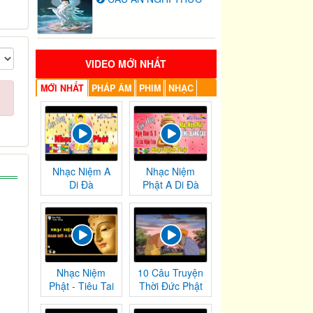
VIDEO MỚI NHẤT
MỚI NHẤT
PHÁP ÂM
PHIM
NHẠC
Nhạc Niệm A
Nhạc Niệm
Di Đà
Phật A Di Đà
Nhạc Niệm
10 Câu Truyện
Phật - Tiêu Tai
Thời Đức Phật
Nghiệp
Tại Thế
Chướng