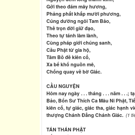
Gởi theo đám mây hương,
Phảng phất khắp mười phương,
Cúng dường ngôi Tam Bảo,
Thề trọn đời giữ đạo,
Theo tự tánh làm lành,
Cùng pháp giới chúng sanh,
Cầu Phật từ gia hộ,
Tâm Bồ đề kiên cố,
Xa bể khổ nguồn mê,
Chống quay về bờ Giác.
CẦU NGUYỆN
Hôm nay ngày . . . tháng . . . năm . . .
Bảo, Bổn Sư Thích Ca Mâu Ni Phật, Tiế
kiên cố, tự giác, giác tha, giác hạnh
thượng Chánh Đẳng Chánh Giác.
(1 t
TÁN THÁN PHẬT