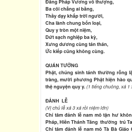
Đấng Pháp Vương vô thượng,
B
a cõi chẳng ai bằng,
T
hầy dạy khắp trời người,
C
ha lành chung bốn loại,
Q
uy y tròn một niệm,
D
ứt sạch nghiệp ba kỳ,
X
ưng dương cùng tán thán,
Ứ
c kiếp cũng không cùng.
QUÁN TƯỞNG
Phật, chúng sinh tánh thường rỗng l
tràng, mười phương Phật hiện hào qua
thệ nguyện quy y.
(1 tiếng chuông, xá 1 
ĐẢNH LỄ
(Vị chủ lễ xá 3 xá rồi niệm lớn)
Chí tâm đảnh lễ nam mô tận hư không 
Pháp, Hiền Thánh Tăng thường trú T
Chí tâm đảnh lễ nam mô Tà Bà Giáo