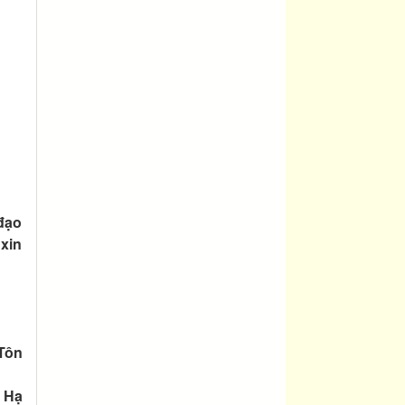
đạo
 xin
 Tôn
 Hạ