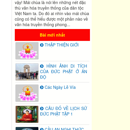
vậy! Mái chùa là nói lên những nét đặc
thù văn hóa truyền thống của dân tộc
Việt Nam ta. Do đó ai nhìn vào mái chùa
cũng có thể hiểu được một phần nào về
văn hóa truyền thống phong...
Bài mới nhất
THẬP THIỆN GIỚI
HÌNH ẢNH DI TÍCH
CỦA ĐỨC PHẬT Ở ẤN
ĐỘ
Các Ngày Lễ Vía
CÂU ĐỐ VỀ LỊCH SỬ
ĐỨC PHẬT TẬP 1
CẦU AN NGHI THỨC