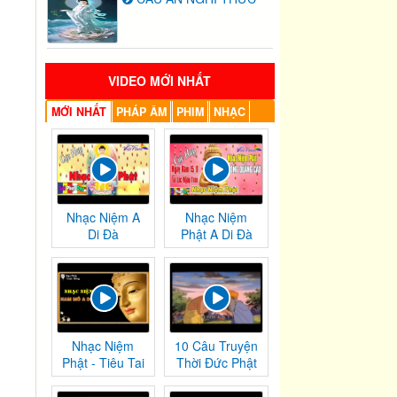
VIDEO MỚI NHẤT
MỚI NHẤT
PHÁP ÂM
PHIM
NHẠC
Nhạc Niệm A
Nhạc Niệm
Di Đà
Phật A Di Đà
Nhạc Niệm
10 Câu Truyện
Phật - Tiêu Tai
Thời Đức Phật
Nghiệp
Tại Thế
Chướng