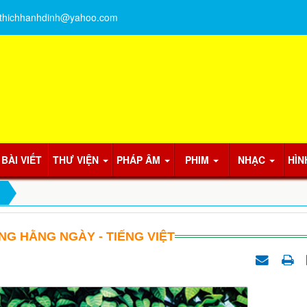
thichhanhdinh@yahoo.com
BÀI VIẾT
THƯ VIỆN
PHÁP ÂM
PHIM
NHẠC
HÌN
NG HẰNG NGÀY - TIẾNG VIỆT