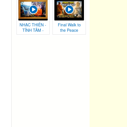
NHẠC THIỀN -
Final Walk to
TĨNH TÂM -
the Peace
AN NHIÊN TỰ
Monument |
TẠI
Washington,
DC