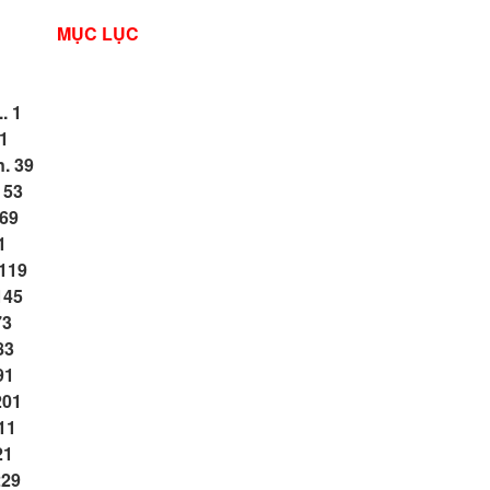
MỤC LỤC
... 1
21
. 39
 53
 69
91
 119
145
73
183
191
 201
211
21
229