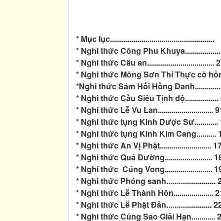
* Mục lục
.....................................................
* Nghi thức Công Phu Khuya
.................
* Nghi thức Cầu an.................................. 
* Nghi thức Mông Sơn Thí Thực cô hồn
*Nghi thức Sám Hối Hồng Danh.............
* Nghi thức Cầu Siêu Tịnh độ.................
* Nghi thức Lễ Vu Lan
............................ 
* Nghi thức tụng Kinh Dược Sư............
* Nghi thức tụng Kinh Kim Cang.......... 
* Nghi thức An Vị Phật.......................... 1
* Nghi thức Quá Đường........................ 
* Nghi thức Cúng Vong........................ 
* Nghi thức Phóng sanh.........................
* Nghi thức Lễ Thành Hôn.................... 
* Nghi thức Lễ Phật Đản....................... 2
* Nghi thức Cúng Sao Giải Hạn............ 