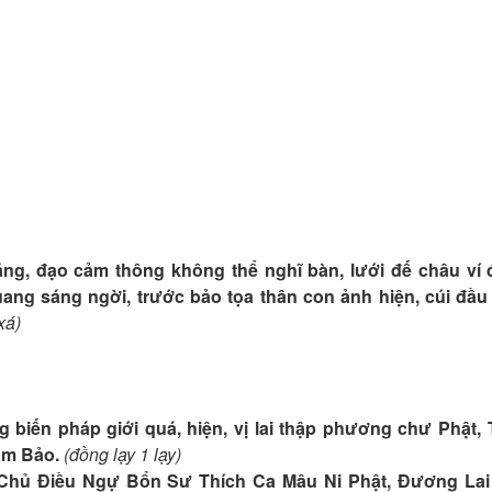
ặng, đạo cảm thông không thể nghĩ bàn, lưới đế châu ví 
ng sáng ngời, trước bảo tọa thân con ảnh hiện, cúi đầu
xá)
biến pháp giới quá, hiện, vị lai thập phương chư Phật,
am Bảo.
(đồng lạy 1 lạy)
 Chủ Điều Ngự Bổn Sư Thích Ca Mâu Ni Phật, Đương Lai