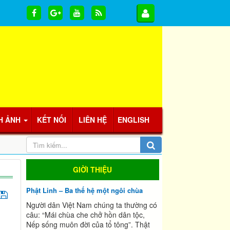
H ẢNH
KẾT NỐI
LIÊN HỆ
ENGLISH
GIỜI THIỆU
Phật Linh – Ba thế hệ một ngôi chùa
Người dân Việt Nam chúng ta thường có
câu: “Mái chùa che chở hồn dân tộc,
Nếp sống muôn đời của tổ tông”. Thật