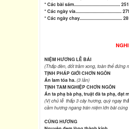
* Các bài sám........................................ 251
* Các ngày vía........................................ 27
* Các ngày chay..................................... 2
NGHI
NIỆM HƯƠNG LỄ BÁI
(Thắp đèn, đốt trầm xong, toàn thể đứng
TỊNH PHÁP GIỚI CHƠN NGÔN
Án lam tóa ha.
(3 lần)
TỊNH TAM NGHIỆP CHƠN NGÔN
Án ta phạ bà phạ, truật đà ta phạ, đạt 
(Vị chủ lễ thắp 3 cây hương, quỳ ngay th
cầm hương ngang trán niệm lớn bài cúng
CÚNG HƯƠNG
Nguyện đem lòng thành kính,