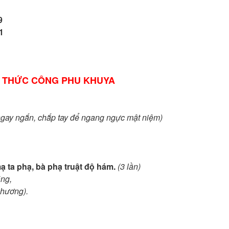
9
81
 THỨC CÔNG PHU KHUYA
 ngay ngắn, chắp tay để ngang ngực mật niệm)
mạ ta phạ, bà phạ truật độ hám.
(3 lần)
ẳng,
 hương).