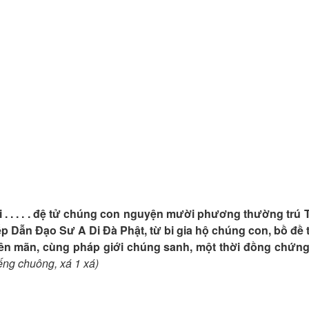
; tại . . . . . đệ tử chúng con nguyện mười phương thường trú
p Dẫn Đạo Sư A Di Đà Phật, từ bi gia hộ chúng con, bồ đề
 viên mãn, cùng pháp giới chúng sanh, một thời đồng chứn
iếng chuông, xá 1 xá)