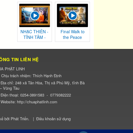
Chướng
NHẠC THIỀN -
Final Walk to
TĨNH TÂM -
the Peace
AN NHIÊN TỰ
Monument |
TẠI
Washington,
DC
ÔNG TIN LIÊN HỆ
A PHẬT LINH
Chịu trách nhiệm:
Thích Hạnh Định
Địa chỉ:
248 xã Tân Hòa, Thị xã Phú Mỹ, tỉnh Bà
 – Vũng Tàu
Điện thoại:
0254-3891583
-
0779382222
Website:
http://chuaphatlinh.com
kế bởi
Phát Triển
.
|
Điều khoản sử dụng