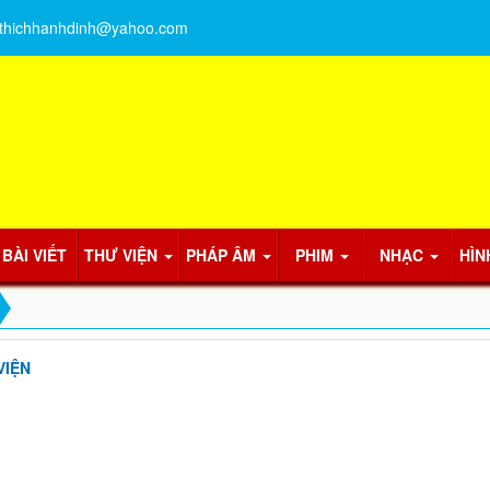
thichhanhdinh@yahoo.com
BÀI VIẾT
THƯ VIỆN
PHÁP ÂM
PHIM
NHẠC
HÌN
VIỆN