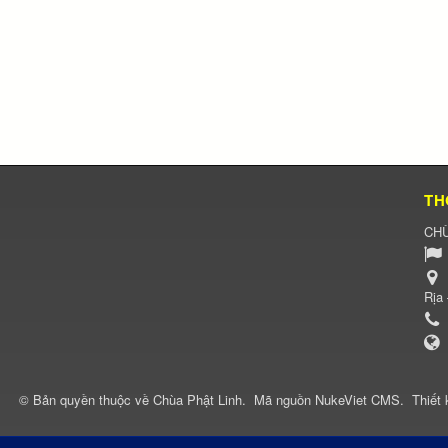
TH
CHÙ
Rịa
© Bản quyền thuộc về
Chùa Phật Linh
.
Mã nguồn
NukeViet CMS
.
Thiết 