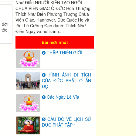
Như Điển NGƯỜI KIẾN TẠO NGÔI
CHÙA VIÊN GIÁC Ở ĐỨC Hòa Thượng:
Thích Như Điển Phương Trượng Chùa
Viên Giác, Hannover, Đức Quốc Họ và
 đời
tên: Lê Cường Đạo danh: Thích Như
 tộc
Điển Ngày và nơi sanh:...
Bài mới nhất
THẬP THIỆN GIỚI
HÌNH ẢNH DI TÍCH
CỦA ĐỨC PHẬT Ở ẤN
ĐỘ
Các Ngày Lễ Vía
CÂU ĐỐ VỀ LỊCH SỬ
ĐỨC PHẬT TẬP 1