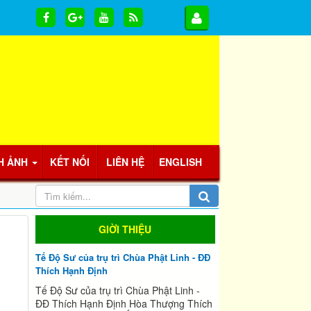
H ẢNH
KẾT NỐI
LIÊN HỆ
ENGLISH
GIỜI THIỆU
Tế Độ Sư của trụ trì Chùa Phật Linh - ĐĐ
Thích Hạnh Định
Tế Độ Sư của trụ trì Chùa Phật Linh -
ĐĐ Thích Hạnh Định Hòa Thượng Thích