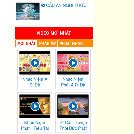
CẦU AN NGHI THỨC
VIDEO MỚI NHẤT
MỚI NHẤT
PHÁP ÂM
PHIM
NHẠC
Nhạc Niệm A
Nhạc Niệm
Di Đà
Phật A Di Đà
Nhạc Niệm
10 Câu Truyện
Phật - Tiêu Tai
Thời Đức Phật
Nghiệp
Tại Thế