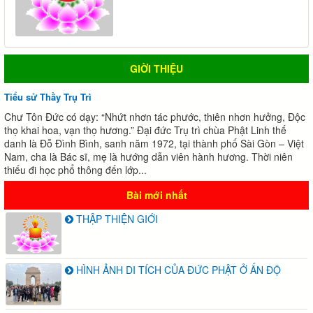
GIỜI THIỆU
Tiểu sử Thầy Trụ Trì
Chư Tôn Đức có dạy: “Nhứt nhơn tác phước, thiên nhơn hưởng, Độc
thọ khai hoa, vạn thọ hương.” Đại đức Trụ trì chùa Phật Linh thế
danh là Đỗ Đình Bình, sanh năm 1972, tại thành phố Sài Gòn – Việt
Nam, cha là Bác sĩ, mẹ là hướng dẫn viên hành hương. Thời niên
thiếu đi học phổ thông đến lớp...
Bài mới nhất
THẬP THIỆN GIỚI
HÌNH ẢNH DI TÍCH CỦA ĐỨC PHẬT Ở ẤN ĐỘ