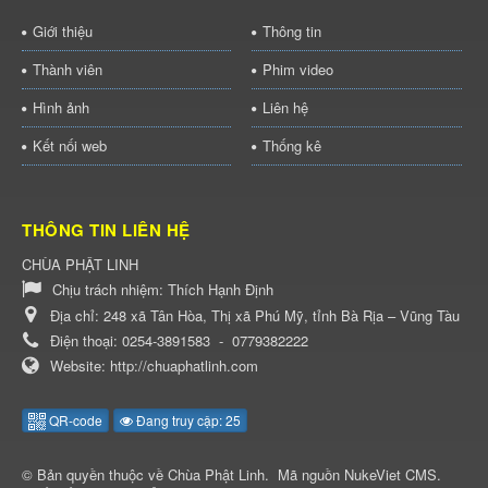
Giới thiệu
Thông tin
Thành viên
Phim video
Hình ảnh
Liên hệ
Kết nối web
Thống kê
THÔNG TIN LIÊN HỆ
CHÙA PHẬT LINH
Chịu trách nhiệm:
Thích Hạnh Định
Địa chỉ:
248 xã Tân Hòa, Thị xã Phú Mỹ, tỉnh Bà Rịa – Vũng Tàu
Điện thoại:
0254-3891583
-
0779382222
Website:
http://chuaphatlinh.com
QR-code
Đang truy cập: 25
© Bản quyền thuộc về
Chùa Phật Linh
.
Mã nguồn
NukeViet CMS
.