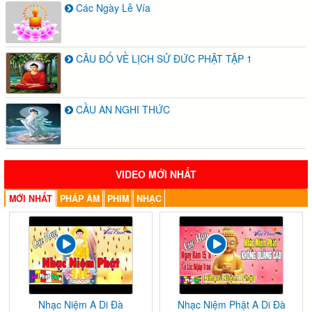
Các Ngày Lễ Vía
CÂU ĐỐ VỀ LỊCH SỬ ĐỨC PHẬT TẬP 1
CẦU AN NGHI THỨC
VIDEO MỚI NHẤT
MỚI NHẤT
PHÁP ÂM
PHIM
NHẠC
Nhạc Niệm A Di Đà
Nhạc Niệm Phật A Di Đà