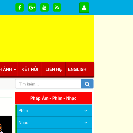
H ẢNH
KẾT NỐI
LIÊN HỆ
ENGLISH
Pháp Âm - Phim - Nhạc
Phim
Nhạc