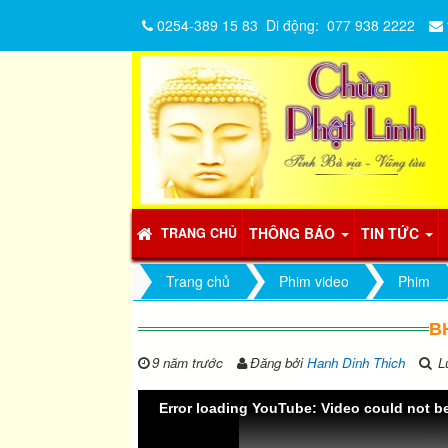
0254-389 15 83
Di động:
077 938 2222
THÔNG BÁO
TIN TỨC
TRANG CHỦ
Trang chủ
Phim video
Phim
B
9 năm trước
Đăng bởi
Hanh Dinh Thich
Lư
Error loading YouTube: Video could not b