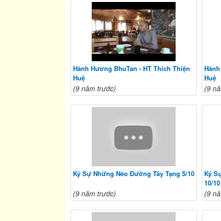
Hành Hương BhuTan - HT Thích Thiện
Hành
Huệ
Huệ
(9 năm trước)
(9 nă
Ký Sự Những Nẻo Đường Tây Tạng 5/10
Ký S
10/10
(9 năm trước)
(9 nă