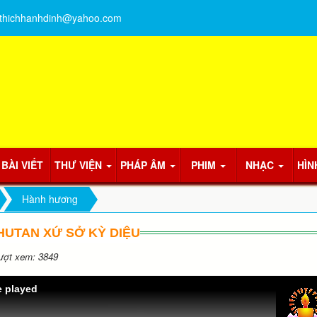
thichhanhdinh@yahoo.com
BÀI VIẾT
THƯ VIỆN
PHÁP ÂM
PHIM
NHẠC
HÌN
Hành hương
HUTAN XỨ SỞ KỲ DIỆU
ợt xem: 3849
e played