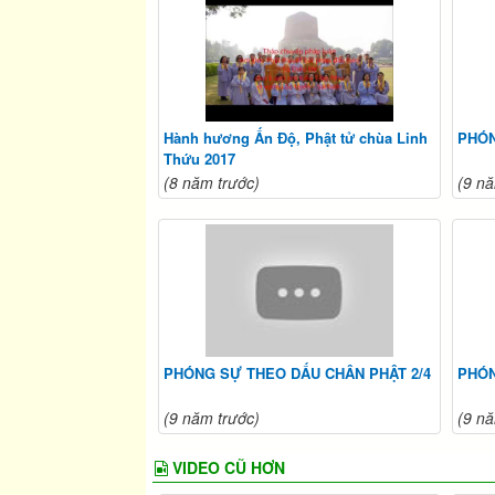
Hành hương Ấn Độ, Phật tử chùa Linh
PHÓN
Thứu 2017
(8 năm trước)
(9 nă
PHÓNG SỰ THEO DẤU CHÂN PHẬT 2/4
PHÓN
(9 năm trước)
(9 nă
VIDEO CŨ HƠN