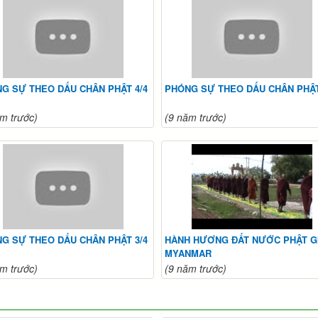
G SỰ THEO DẤU CHÂN PHẬT 4/4
PHÓNG SỰ THEO DẤU CHÂN PHẬT
m trước)
(9 năm trước)
G SỰ THEO DẤU CHÂN PHẬT 3/4
HÀNH HƯƠNG ĐẤT NƯỚC PHẬT GI
MYANMAR
m trước)
(9 năm trước)