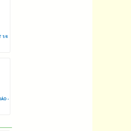
 1/4
ÁO -