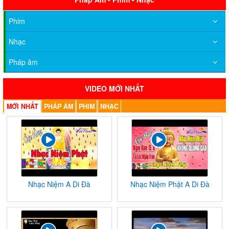
Phim
Nhạc
Pháp âm
VIDEO MỚI NHẤT
MỚI NHẤT
PHÁP ÂM
PHIM
NHẠC
Nhạc Niệm A Di Đà
Nhạc Niệm Phật A Di Đà