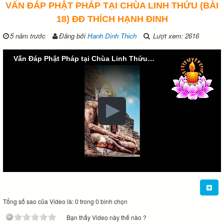
VẤN ĐÁP PHẬT PHÁP TẠI CHÙA LINH THỨU (BÀI
18) ĐĐ THÍCH HẠNH ĐINH
5 năm trước
Đăng bởi
Hanh Dinh Thich
Lượt xem: 2616
Vấn Đáp Phật Pháp tại Chùa Linh Thứu (Bài 18) ĐĐ Thích Hạnh Đinh
Tổng số sao của Video là: 0 trong 0 bình chọn
Bạn thấy Video này thế nào ?