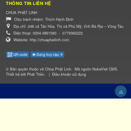
THÔNG TIN LIÊN HỆ
CHÙA PHẬT LINH
Chịu trách nhiệm:
Thích Hạnh Định
Địa chỉ:
248 xã Tân Hòa, Thị xã Phú Mỹ, tỉnh Bà Rịa – Vũng Tàu
Điện thoại:
0254-3891583
-
0779382222
Website:
http://chuaphatlinh.com
QR-code
Đang truy cập: 9
© Bản quyền thuộc về
Chùa Phật Linh
.
Mã nguồn
NukeViet CMS
.
Thiết kế bởi
Phát Triển
.
|
Điều khoản sử dụng