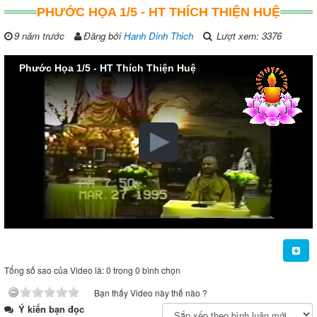
PHƯỚC HỌA 1/5 - HT THÍCH THIỆN HUỆ
9 năm trước
Đăng bởi
Hanh Dinh Thich
Lượt xem: 3376
Phước Họa 1/5 - HT Thích Thiện Huệ
Tổng số sao của Video là: 0 trong 0 bình chọn
Bạn thấy Video này thế nào ?
Ý kiến bạn đọc