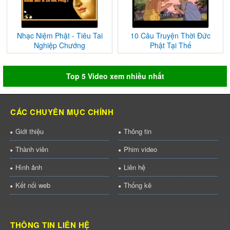
Nhạc Niệm Phật - Tiêu Tai
10 Câu Truyện Thời Đức
Nghiệp Chướng
Phật Tại Thế
Top 5 Video xem nhiều nhất
CÁC CHUYÊN MỤC CHÍNH
Giới thiệu
Thông tin
Thành viên
Phim video
Hình ảnh
Liên hệ
Kết nối web
Thống kê
THÔNG TIN LIÊN HỆ