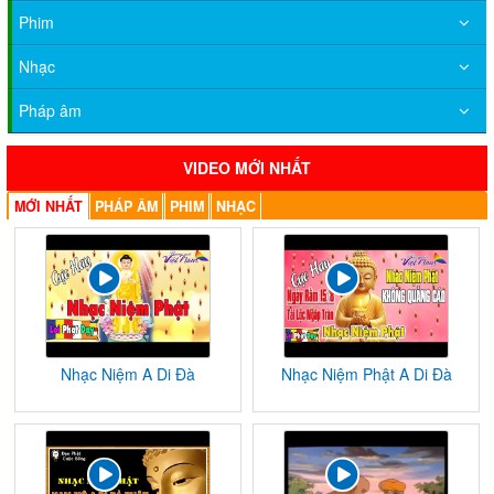
Phim
Nhạc
Pháp âm
VIDEO MỚI NHẤT
MỚI NHẤT
PHÁP ÂM
PHIM
NHẠC
Nhạc Niệm A Di Đà
Nhạc Niệm Phật A Di Đà