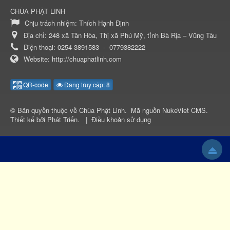
CHÙA PHẬT LINH
Chịu trách nhiệm:
Thích Hạnh Định
Địa chỉ:
248 xã Tân Hòa, Thị xã Phú Mỹ, tỉnh Bà Rịa – Vũng Tàu
Điện thoại:
0254-3891583
-
0779382222
Website:
http://chuaphatlinh.com
QR-code
Đang truy cập: 8
© Bản quyền thuộc về
Chùa Phật Linh
.
Mã nguồn
NukeViet CMS
.
Thiết kế bởi
Phát Triển
.
|
Điều khoản sử dụng