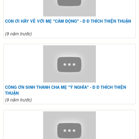
CON ƠI HÃY VỀ VỚI MẸ "CẢM ĐỘNG" - Đ Đ THÍCH THIỆN THUẬN
(9 năm trước)
CÔNG ƠN SINH THÀNH CHA MẸ "Ý NGHĨA" - Đ Đ THÍCH THIỆN
THUẬN
(9 năm trước)