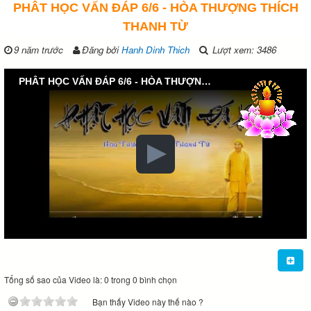
PHÂT HỌC VẤN ĐÁP 6/6 - HÒA THƯỢNG THÍCH
THANH TỪ
9 năm trước
Đăng bởi
Hanh Dinh Thich
Lượt xem: 3486
PHÂT HỌC VẤN ĐÁP 6/6 - HÒA THƯỢNG THÍCH THANH TỪ
Tổng số sao của Video là: 0 trong 0 bình chọn
Bạn thấy Video này thế nào ?