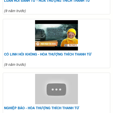
LUÂN HỒI SANH TỬ - HÒA THƯỢNG THÍCH THANH TỪ
(9 năm trước)
CÓ LINH HỒI KHÔNG - HÒA THƯỢNG THÍCH THANH TỪ
(9 năm trước)
NGHIỆP BÁO - HÒA THƯỢNG THÍCH THANH TỪ