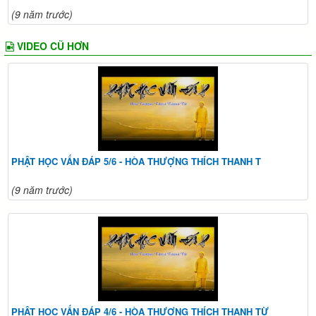
(9 năm trước)
VIDEO CŨ HƠN
PHẬT HỌC VẤN ĐÁP 5/6 - HÒA THƯỢNG THÍCH THANH T
(9 năm trước)
PHẬT HỌC VẤN ĐÁP 4/6 - HÒA THƯỢNG THÍCH THANH TỪ