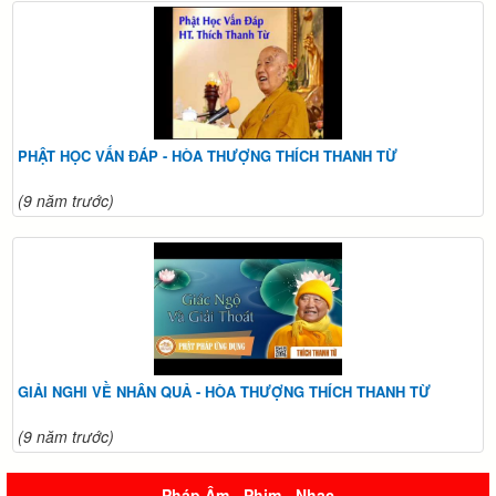
PHẬT HỌC VẤN ĐÁP - HÒA THƯỢNG THÍCH THANH TỪ
(9 năm trước)
GIẢI NGHI VỀ NHÂN QUẢ - HÒA THƯỢNG THÍCH THANH TỪ
(9 năm trước)
Pháp Âm - Phim - Nhạc