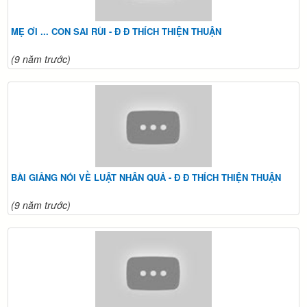
MẸ ƠI ... CON SAI RÙI - Đ Đ THÍCH THIỆN THUẬN
(9 năm trước)
BÀI GIẢNG NÓI VỀ LUẬT NHÂN QUẢ - Đ Đ THÍCH THIỆN THUẬN
(9 năm trước)