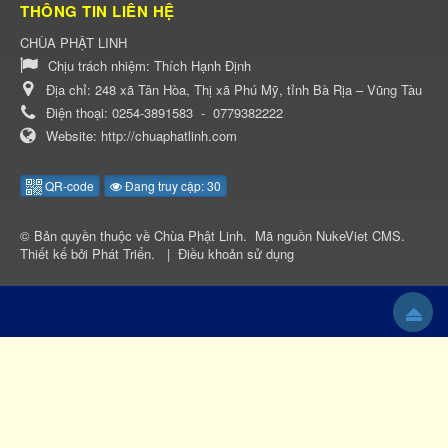
THÔNG TIN LIÊN HỆ
CHÙA PHẬT LINH
Chịu trách nhiệm:
Thích Hạnh Định
Địa chỉ:
248 xã Tân Hòa, Thị xã Phú Mỹ, tỉnh Bà Rịa – Vũng Tàu
Điện thoại:
0254-3891583
-
0779382222
Website:
http://chuaphatlinh.com
QR-code
Đang truy cập: 30
© Bản quyền thuộc về
Chùa Phật Linh
.
Mã nguồn
NukeViet CMS
.
Thiết kế bởi
Phát Triển
.
|
Điều khoản sử dụng