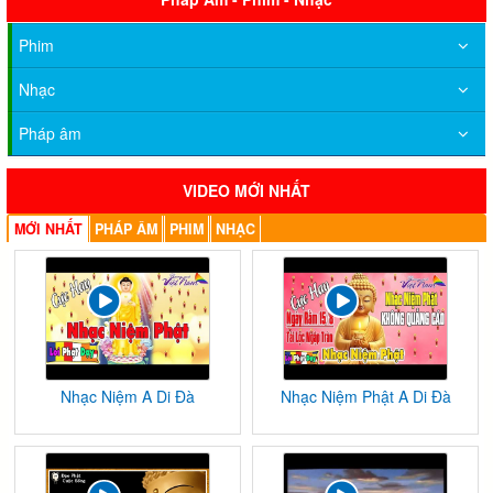
Phim
Nhạc
Pháp âm
VIDEO MỚI NHẤT
MỚI NHẤT
PHÁP ÂM
PHIM
NHẠC
Nhạc Niệm A Di Đà
Nhạc Niệm Phật A Di Đà