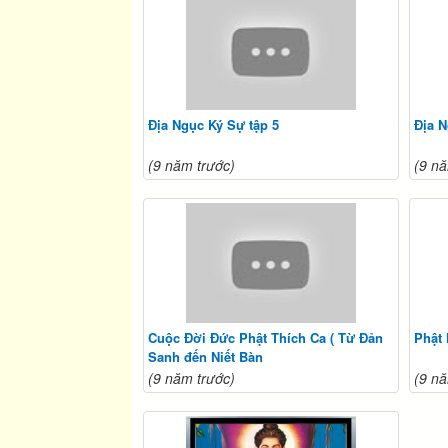
Địa Ngục Ký Sự tập 5
Địa N
(9 năm trước)
(9 nă
Cuộc Đời Đức Phật Thích Ca ( Từ Đản
Phật
Sanh đến Niết Bàn
(9 năm trước)
(9 nă