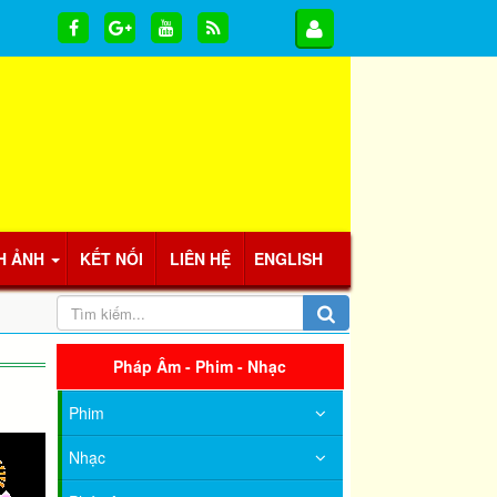
H ẢNH
KẾT NỐI
LIÊN HỆ
ENGLISH
Pháp Âm - Phim - Nhạc
Phim
Nhạc