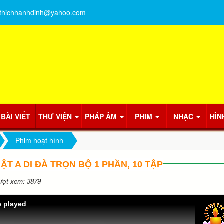
thichhanhdinh@yahoo.com
BÀI VIẾT
THƯ VIỆN
PHÁP ÂM
PHIM
NHẠC
HÌN
Phim hoạt hình
ẬT A DI ĐÀ TRỌN BỘ 1 PHẦN, 10 TẬP
ợt xem: 3879
e played