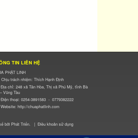
ÔNG TIN LIÊN HỆ
A PHẬT LINH
Chịu trách nhiệm:
Thích Hạnh Định
Địa chỉ:
248 xã Tân Hòa, Thị xã Phú Mỹ, tỉnh Bà
 – Vũng Tàu
Điện thoại:
0254-3891583
-
0779382222
Website:
http://chuaphatlinh.com
kế bởi
Phát Triển
.
|
Điều khoản sử dụng