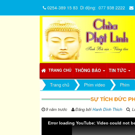
0254-389 15 83
Di động:
077 938 2222
THÔNG BÁO
TIN TỨC
TRANG CHỦ
Trang chủ
Phim video
Phim
SỰ TÍCH ĐỨC PH
9 năm trước
Đăng bởi
Hanh Dinh Thich
Lư
Error loading YouTube: Video could not b