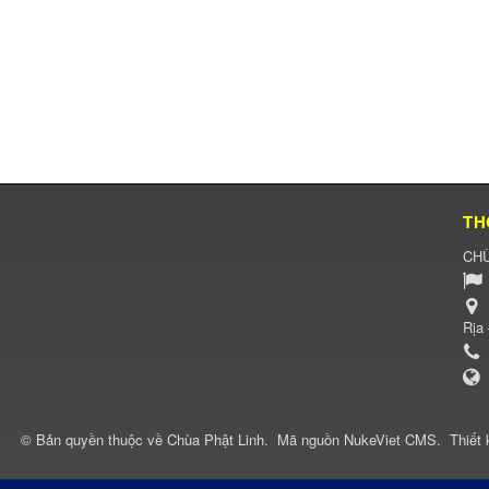
TH
CHÙ
Rịa
© Bản quyền thuộc về
Chùa Phật Linh
.
Mã nguồn
NukeViet CMS
.
Thiết 