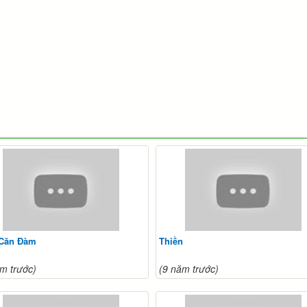
 Căn Đàm
Thiền
m trước)
(9 năm trước)