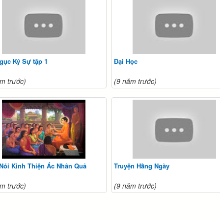
gục Ký Sự tập 1
Đại Học
m trước)
(9 năm trước)
 Nói Kinh Thiện Ác Nhân Quả
Truyện Hằng Ngày
m trước)
(9 năm trước)