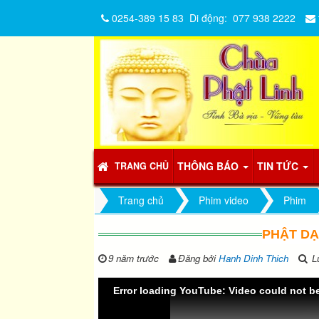
0254-389 15 83
Di động:
077 938 2222
THÔNG BÁO
TIN TỨC
TRANG CHỦ
Trang chủ
Phim video
Phim
PHẬT DẠY
9 năm trước
Đăng bởi
Hanh Dinh Thich
Lư
Error loading YouTube: Video could not b