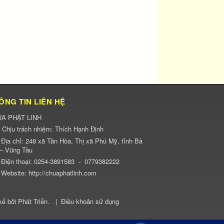
ÔNG TIN LIÊN HỆ
A PHẬT LINH
Chịu trách nhiệm:
Thích Hạnh Định
Địa chỉ:
248 xã Tân Hòa, Thị xã Phú Mỹ, tỉnh Bà
 – Vũng Tàu
Điện thoại:
0254-3891583
-
0779382222
Website:
http://chuaphatlinh.com
kế bởi
Phát Triển
.
|
Điều khoản sử dụng