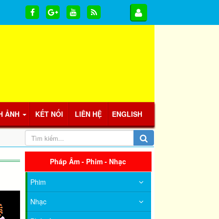
H ẢNH
KẾT NỐI
LIÊN HỆ
ENGLISH
Pháp Âm - Phim - Nhạc
Phim
Nhạc