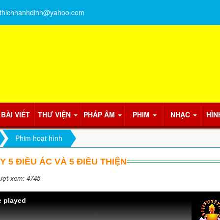
thichhanhdinh@yahoo.com
BÀI VIẾT
THƯ VIỆN
PHÁP ÂM
PHIM
NHẠC
HÌN
Phim hoạt hình
 5 ĐIỀU ÁC VÀ 5 ĐIỀU THIỆN
ợt xem: 4745
e played