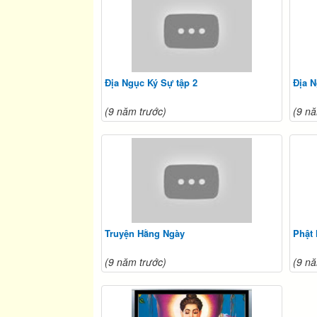
Địa Ngục Ký Sự tập 2
Địa N
(9 năm trước)
(9 nă
Truyện Hằng Ngày
Phật
(9 năm trước)
(9 nă