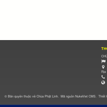
TH
CHÙ
Rịa
© Bản quyền thuộc về
Chùa Phật Linh
.
Mã nguồn
NukeViet CMS
.
Thiết 