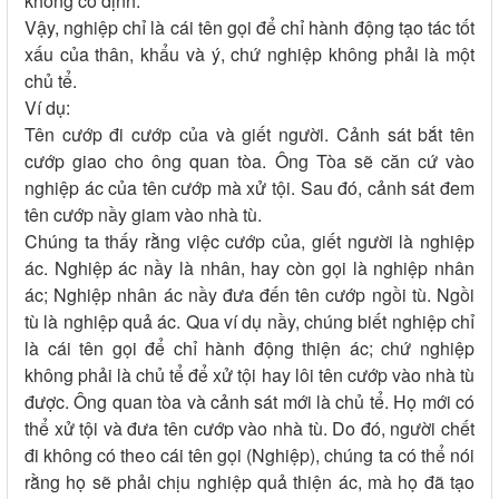
không cố định.
Vậy, nghiệp chỉ là cái tên gọi để chỉ hành động tạo tác tốt
xấu của thân, khẩu và ý, chứ nghiệp không phải là một
chủ tể.
Ví dụ:
Tên cướp đi cướp của và giết người. Cảnh sát bắt tên
cướp giao cho ông quan tòa. Ông Tòa sẽ căn cứ vào
nghiệp ác của tên cướp mà xử tội. Sau đó, cảnh sát đem
tên cướp nầy giam vào nhà tù.
Chúng ta thấy rằng việc cướp của, giết người là nghiệp
ác. Nghiệp ác nầy là nhân, hay còn gọi là nghiệp nhân
ác; Nghiệp nhân ác nầy đưa đến tên cướp ngồi tù. Ngồi
tù là nghiệp quả ác. Qua ví dụ nầy, chúng biết nghiệp chỉ
là cái tên gọi để chỉ hành động thiện ác; chứ nghiệp
không phải là chủ tể để xử tội hay lôi tên cướp vào nhà tù
được. Ông quan tòa và cảnh sát mới là chủ tể. Họ mới có
thể xử tội và đưa tên cướp vào nhà tù. Do đó, người chết
đi không có theo cái tên gọi (Nghiệp), chúng ta có thể nói
rằng họ sẽ phải chịu nghiệp quả thiện ác, mà họ đã tạo