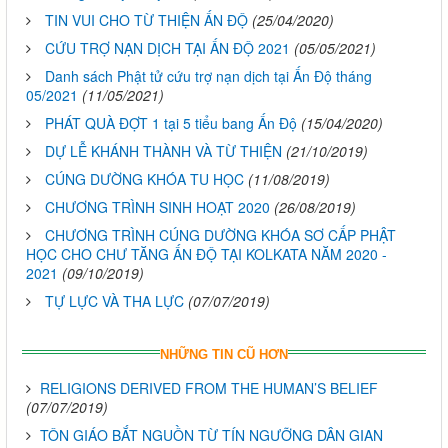
TIN VUI CHO TỪ THIỆN ẤN ĐỘ
(25/04/2020)
CỨU TRỢ NẠN DỊCH TẠI ẤN ĐỘ 2021
(05/05/2021)
Danh sách Phật tử cứu trợ nạn dịch tại Ấn Độ tháng
05/2021
(11/05/2021)
PHÁT QUÀ ĐỢT 1 tại 5 tiểu bang Ấn Độ
(15/04/2020)
DỰ LỄ KHÁNH THÀNH VÀ TỪ THIỆN
(21/10/2019)
CÚNG DƯỜNG KHÓA TU HỌC
(11/08/2019)
CHƯƠNG TRÌNH SINH HOẠT 2020
(26/08/2019)
CHƯƠNG TRÌNH CÚNG DƯỜNG KHÓA SƠ CẤP PHẬT
HỌC CHO CHƯ TĂNG ẤN ĐỘ TẠI KOLKATA NĂM 2020 -
2021
(09/10/2019)
TỰ LỰC VÀ THA LỰC
(07/07/2019)
NHỮNG TIN CŨ HƠN
RELIGIONS DERIVED FROM THE HUMAN’S BELIEF
(07/07/2019)
TÔN GIÁO BẮT NGUỒN TỪ TÍN NGƯỠNG DÂN GIAN