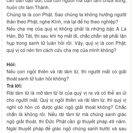
căn bản đạo đức của con người mà bạn làm chưa xong;
huốn chi làm Thánh.
Chúng ta là con Phật. Sao chúng ta không hướng người
thân theo Phật, nghe Kinh, mà lại để họ theo nghiệp?
Nếu cha mẹ của quý vị không phải là những bậc A La
Hán, Bồ Tát, thì sau khi họ mất đi, chắc chắn sẽ phải lặn
hụp trong sanh tử luân hồi rồi. Vậy, quý vị là con Phật;
quý vị có nên tìm cách cứu cha mẹ của mình không?
Hỏi:
Nếu con ngồi thiền và rãi tâm từ, thì người mất có giải
thoát sanh tử luân hồi không?
Trả lời:
Rãi tâm từ là mở tâm từ bi của quý vị ra và có thể an ủi
cho người mất. Quý vị ngồi thiền và rãi tâm từ, thì quý vị
nghĩ cô hồn có được giác ngộ giải thoát không? Chắc
chắn là không rồi. Nếu rãi tâm từ mà chúng sanh giác
ngộ giải thoát, thì Đức Phật cần gì thuyết pháp 49 năm.
Ngài thuyết pháp để giác ngộ chúng sanh trước và sau