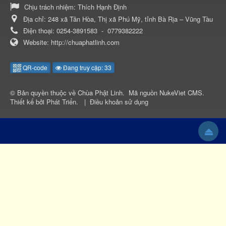
Chịu trách nhiệm:
Thích Hạnh Định
Địa chỉ:
248 xã Tân Hòa, Thị xã Phú Mỹ, tỉnh Bà Rịa – Vũng Tàu
Điện thoại:
0254-3891583
-
0779382222
Website:
http://chuaphatlinh.com
QR-code
Đang truy cập: 33
© Bản quyền thuộc về
Chùa Phật Linh
.
Mã nguồn
NukeViet CMS
.
Thiết kế bởi
Phát Triển
.
|
Điều khoản sử dụng