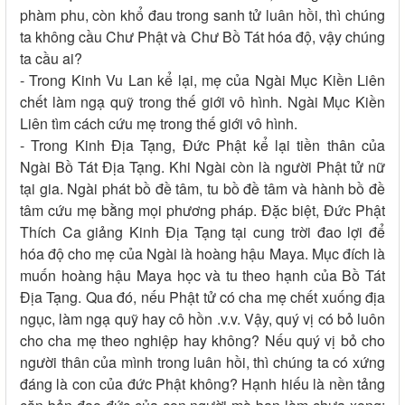
phàm phu, còn khổ đau trong sanh tử luân hồi, thì chúng
ta không cầu Chư Phật và Chư Bồ Tát hóa độ, vậy chúng
ta cầu ai?
- Trong Kinh Vu Lan kể lại, mẹ của Ngài Mục Kiền Liên
chết làm ngạ quỹ trong thế giới vô hình. Ngài Mục Kiền
Liên tìm cách cứu mẹ trong thế giới vô hình.
- Trong Kinh Địa Tạng, Đức Phật kể lại tiền thân của
Ngài Bồ Tát Địa Tạng. Khi Ngài còn là người Phật tử nữ
tại gia. Ngài phát bồ đề tâm, tu bồ đề tâm và hành bồ đề
tâm cứu mẹ bằng mọi phương pháp. Đặc biệt, Đức Phật
Thích Ca giảng Kinh Địa Tạng tại cung trời đao lợi để
hóa độ cho mẹ của Ngài là hoàng hậu Maya. Mục đích là
muốn hoàng hậu Maya học và tu theo hạnh của Bồ Tát
Địa Tạng. Qua đó, nếu Phật tử có cha mẹ chết xuống địa
ngục, làm ngạ quỹ hay cô hồn .v.v. Vậy, quý vị có bỏ luôn
cho cha mẹ theo nghiệp hay không? Nếu quý vị bỏ cho
người thân của mình trong luân hồi, thì chúng ta có xứng
đáng là con của đức Phật không? Hạnh hiếu là nền tảng