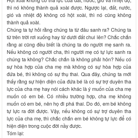
Hột xoài không có tha lực của đất, nước, gió và nhiệt độ,
thì nó không thành quả xoài được. Ngược lại, đất, nước,
gió và nhiệt độ không có hột xoài, thì nó cũng không
thành quả xoài.
Chúng ta tự hỏi rằng chúng ta từ đâu sanh ra? Chúng ta
từ trên trời rơi xuống hay từ dưới đất chui lên? Chắc chắn
rằng ai cũng đều biết là chúng ta do người mẹ sanh ra.
Nếu không có người cha, thì người mẹ có tự lực sanh ra
chúng ta không? Chắc chắn là không phải hôn? Nếu có
sự hòa hợp của cha mẹ mà không có sự hòa hợp của
đứa bé, thì không có sự thụ thai. Qua đây, chúng ta mới
thấy rằng sự hiện diện của đứa bé là có sự trợ duyên tha
lực của cha mẹ hay nói cách khác là ý muốn của cha mẹ
muốn có em bé. Có nhiều trường hợp, cha mẹ không
muốn có em bé, nên họ đi phá thai. Do đó, em bé không
tự lực ra đời được. Vậy, nếu không có sự trợ duyên tha
lực của cha mẹ, thì chắc chắn em bé không tự lực để có
hiện diện trong cuộc đời nầy được.
Tóm lại: