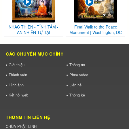
NHẠC THIỀN - TĨNH TÂM -
Final Walk to the Peace
AN NHIÊN TỰ TẠI
Monument | Washington, DC
CÁC CHUYÊN MỤC CHÍNH
Giới thiệu
Thông tin
Thành viên
Phim video
Hình ảnh
Liên hệ
Kết nối web
Thống kê
THÔNG TIN LIÊN HỆ
CHÙA PHẬT LINH