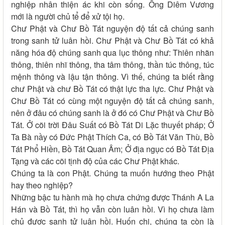
nghiệp nhân thiện ác khi còn sống. Ông Diêm Vương
mới là người chủ tể để xử tội họ.
Chư Phật và Chư Bồ Tát nguyện độ tất cả chúng sanh
trong sanh tử luân hồi. Chư Phật và Chư Bồ Tát có khả
năng hóa độ chúng sanh qua lục thông như: Thiên nhãn
thông, thiên nhĩ thông, tha tâm thông, thần túc thông, túc
mệnh thông và lậu tận thông. Vì thế, chúng ta biết rằng
chư Phật và chư Bồ Tát có thật lực tha lực. Chư Phật và
Chư Bồ Tát có cùng một nguyện độ tất cả chúng sanh,
nên ở đâu có chúng sanh là ở đó có Chư Phật và Chư Bồ
Tát. Ở cõi trời Đâu Suất có Bồ Tát Di Lặc thuyết pháp; Ở
Ta Bà nầy có Đức Phật Thích Ca, có Bồ Tát Văn Thù, Bồ
Tát Phổ Hiền, Bồ Tát Quan Âm; Ở địa ngục có Bồ Tát Địa
Tạng và các cõi tịnh độ của các Chư Phật khác.
Chúng ta là con Phật. Chúng ta muốn hướng theo Phật
hay theo nghiệp?
Những bậc tu hành mà họ chưa chứng được Thánh A La
Hán và Bồ Tát, thì họ vẫn còn luân hồi. Vì họ chưa làm
chủ được sanh tử luân hồi. Huốn chi, chúng ta còn là