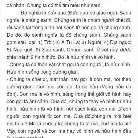
cá nhân. Chúng ta có thể tìm hiểu như sau:
Độ nghĩa là đưa qua (Đưa qua bờ giác ngộ); Sanh
nghĩa là chúng sanh. Chúng sanh là nhóm người chết đi,
rồi sanh lại trong luân hồi sanh tử nên gọi là chúng sanh.
Do đó, độ sanh nghĩa là độ chúng sanh. Chúng sanh
gồm sáu loại: 1) Trời; 2) A Tu La; 3) Người; 4) Địa ngục;
5) Ngạ quỹ; 6) Súc sanh. Chúng sanh ở cõi nầy được
chia thành 2 hình thức. Đó là hửu hình và vô hình.
- Chúng ta có thân vật chất gọi là con người, là hửu hình.
Hửu hình sống trong dương gian.
- Chúng ta chết đi, mất thân nầy gọi là con ma, nói theo
dương gian. Con ma còn gọi là cô hồn (Vong hồn cô
đơn). Con ma là vô hình, sống trong thế giới vô hình hay
còn gọi là âm cảnh. Qua đó, chúng ta thấy vô hình từ hửu
hình; hửu hình từ vô hình; nói cách khác con ma từ con
người; con người từ con ma. Qua đó,chúng ta mới biết
ma là ai? Ma là chúng ta; chúng ta là ma, chứ ma là ai?
Vậy, con người và con ma hay vô hình và hửu hình đều