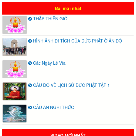
Bài mới nhất
THẬP THIỆN GIỚI
HÌNH ẢNH DI TÍCH CỦA ĐỨC PHẬT Ở ẤN ĐỘ
Các Ngày Lễ Vía
CÂU ĐỐ VỀ LỊCH SỬ ĐỨC PHẬT TẬP 1
CẦU AN NGHI THỨC
VIDEO MỚI NHẤT