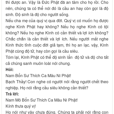
thì được an. Vậy là Đức Phật đã an tâm cho họ rồi. Cho
nên, chúng ta có thể nói đó là cầu an hay còn gọi là độ
sinh. Độ sinh là độ cho người sống.
Nếu cha mẹ của quý vị qua đời. Quý vị có muốn họ được
nghe Kinh Phật hay không? Nếu họ nghe Kinh có tội
không? Nếu họ nghe Kinh có cần thiết và lợi ích không?
Chắc chắn là cần thiết và lợi ích. Nếu người mất nghe
Kinh thức tỉnh cuộc đời giả tạm, thì họ an lạc. vậy, Kinh
Phật cũng độ tử, hay còn gọi là cầu siêu.
Tóm lại, Kinh Phật có thể độ sinh lẩn độ tử và độ cho tất
cả chúng sanh muôn loài nói chung.
Hỏi:
Nam Bổn Sư Thích Ca Mâu Ni Phật!
Bạch Thầy! Con nghe có người nói rằng người chết theo
nghiệp. Họ nói rằng cầu siêu không cần thiết?
Trả lời:
Nam Mô Bổn Sư Thích Ca Mâu Ni Phật!
Kính thưa quý vị!
Họ nói như vậy chưa đúng. Chúng ta phải nói rằng con