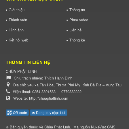
Giới thiệu
Thông tin
Thành viên
Phim video
Hình ảnh
Liên hệ
Kết nối web
Thống kê
THÔNG TIN LIÊN HỆ
CHÙA PHẬT LINH
Chịu trách nhiệm:
Thích Hạnh Định
Địa chỉ:
248 xã Tân Hòa, Thị xã Phú Mỹ, tỉnh Bà Rịa – Vũng Tàu
Điện thoại:
0254-3891583
-
0779382222
Website:
http://chuaphatlinh.com
QR-code
Đang truy cập: 141
© Bản quyền thuộc về
Chùa Phật Linh
.
Mã nguồn
NukeViet CMS
.