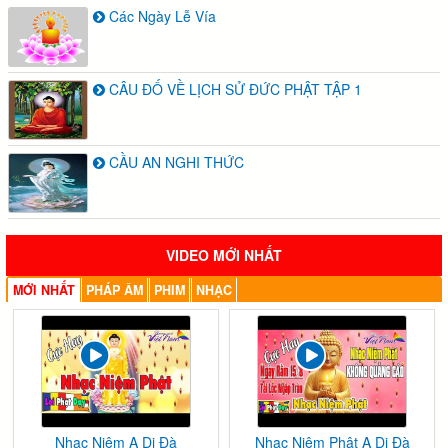
Các Ngày Lễ Vía
CÂU ĐỐ VỀ LỊCH SỬ ĐỨC PHẬT TẬP 1
CẦU AN NGHI THỨC
VIDEO MỚI NHẤT
MỚI NHẤT
PHÁP ÂM
PHIM
NHẠC
Nhạc Niệm A Di Đà
Nhạc Niệm Phật A Di Đà