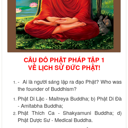
CÂU ĐỐ PHẬT PHÁP TẬP 1
VỀ LỊCH SỬ ĐỨC PHẬT!
- Ai là người sáng lập ra đạo Phật? Who was
the founder of Buddhism?
Phật Di Lặc - Maitreya Buddha; b) Phật Di Đà
- Amitabha Buddha;
Phật Thích Ca - Shakyamuni Buddha; d)
Phật Dược Sư - Medical Buddha.