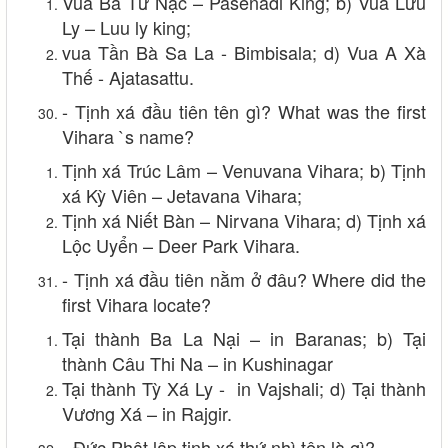
Vua Ba Tư Nặc – Pasenadi King; b) Vua Lưu
Ly – Luu ly king;
vua Tần Bà Sa La - Bimbisala; d) Vua A Xà
Thế - Ajatasattu.
- Tịnh xá đầu tiên tên gì? What was the first
Vihara `s name?
Tịnh xá Trúc Lâm – Venuvana Vihara; b) Tịnh
xá Kỳ Viên – Jetavana Vihara;
Tịnh xá Niết Bàn – Nirvana Vihara; d) Tịnh xá
Lộc Uyển – Deer Park Vihara.
- Tịnh xá đầu tiên nằm ở đâu? Where did the
first Vihara locate?
Tại thành Ba La Nại – in Baranas; b) Tại
thành Câu Thi Na – in Kushinagar
Tại thành Tỳ Xá Ly - in Vajshali; d) Tại thành
Vương Xá – in Rajgir.
- Đức Phật lập tịnh xá thứ nhì tên là gì?