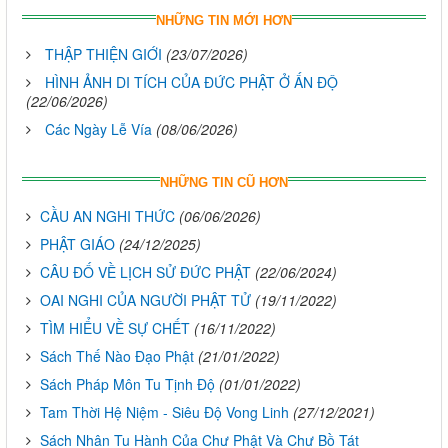
NHỮNG TIN MỚI HƠN
THẬP THIỆN GIỚI
(23/07/2026)
HÌNH ẢNH DI TÍCH CỦA ĐỨC PHẬT Ở ẤN ĐỘ
(22/06/2026)
Các Ngày Lễ Vía
(08/06/2026)
NHỮNG TIN CŨ HƠN
CẦU AN NGHI THỨC
(06/06/2026)
PHẬT GIÁO
(24/12/2025)
CÂU ĐỐ VỀ LỊCH SỬ ĐỨC PHẬT
(22/06/2024)
OAI NGHI CỦA NGƯỜI PHẬT TỬ
(19/11/2022)
TÌM HIỂU VỀ SỰ CHẾT
(16/11/2022)
Sách Thế Nào Đạo Phật
(21/01/2022)
Sách Pháp Môn Tu Tịnh Độ
(01/01/2022)
Tam Thời Hệ Niệm - Siêu Độ Vong Linh
(27/12/2021)
Sách Nhân Tu Hành Của Chư Phật Và Chư Bồ Tát