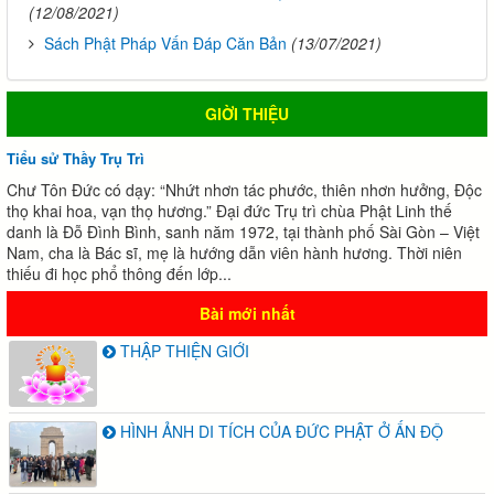
(12/08/2021)
Sách Phật Pháp Vấn Đáp Căn Bản
(13/07/2021)
GIỜI THIỆU
Tiểu sử Thầy Trụ Trì
Chư Tôn Đức có dạy: “Nhứt nhơn tác phước, thiên nhơn hưởng, Độc
thọ khai hoa, vạn thọ hương.” Đại đức Trụ trì chùa Phật Linh thế
danh là Đỗ Đình Bình, sanh năm 1972, tại thành phố Sài Gòn – Việt
Nam, cha là Bác sĩ, mẹ là hướng dẫn viên hành hương. Thời niên
thiếu đi học phổ thông đến lớp...
Bài mới nhất
THẬP THIỆN GIỚI
HÌNH ẢNH DI TÍCH CỦA ĐỨC PHẬT Ở ẤN ĐỘ