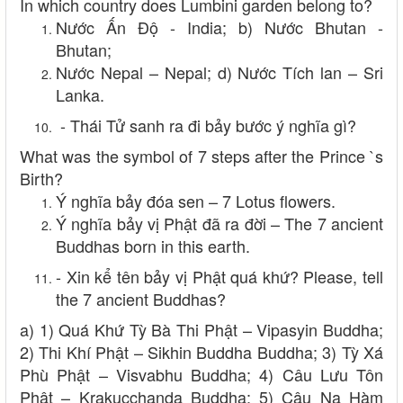
In which country does Lumbini garden belong to?
Nước Ấn Độ - India; b) Nước Bhutan -
Bhutan;
Nước Nepal – Nepal; d) Nước Tích lan – Sri
Lanka.
- Thái Tử sanh ra đi bảy bước ý nghĩa gì?
What was the symbol of 7 steps after the Prince `s
Birth?
Ý nghĩa bảy đóa sen – 7 Lotus flowers.
Ý nghĩa bảy vị Phật đã ra đời – The 7 ancient
Buddhas born in this earth.
- Xin kể tên bảy vị Phật quá khứ? Please, tell
the 7 ancient Buddhas?
a) 1) Quá Khứ Tỳ Bà Thi Phật – Vipasyin Buddha;
2) Thi Khí Phật – Sikhin Buddha Buddha; 3) Tỳ Xá
Phù Phật – Visvabhu Buddha; 4) Câu Lưu Tôn
Phật – Krakucchanda Buddha; 5) Câu Na Hàm