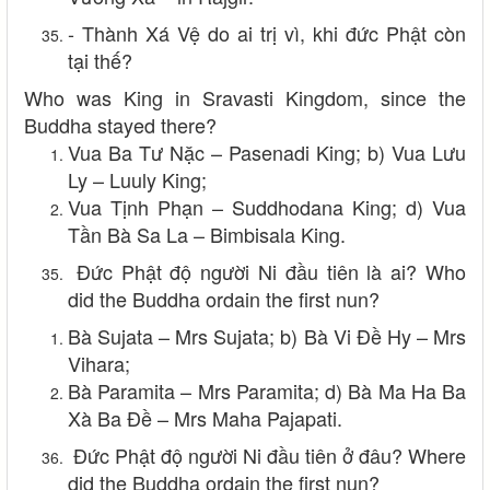
- Thành Xá Vệ do ai trị vì, khi đức Phật còn
tại thế?
Who was King in Sravasti Kingdom, since the
Buddha stayed there?
Vua Ba Tư Nặc – Pasenadi King; b) Vua Lưu
Ly – Luuly King;
Vua Tịnh Phạn – Suddhodana King; d) Vua
Tần Bà Sa La – Bimbisala King.
Đức Phật độ người Ni đầu tiên là ai? Who
did the Buddha ordain the first nun?
Bà Sujata – Mrs Sujata; b) Bà Vi Đề Hy – Mrs
Vihara;
Bà Paramita – Mrs Paramita; d) Bà Ma Ha Ba
Xà Ba Đề – Mrs Maha Pajapati.
Đức Phật độ người Ni đầu tiên ở đâu? Where
did the Buddha ordain the first nun?