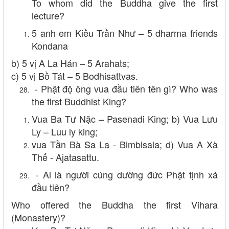
To whom did the Buddha give the first
lecture?
5 anh em Kiều Trần Như – 5 dharma friends
Kondana
b) 5 vị A La Hán – 5 Arahats;
c) 5 vị Bồ Tát – 5 Bodhisattvas.
- Phật độ ông vua đầu tiên tên gì? Who was
the first Buddhist King?
Vua Ba Tư Nặc – Pasenadi King; b) Vua Lưu
Ly – Luu ly king;
vua Tần Bà Sa La - Bimbisala; d) Vua A Xà
Thế - Ajatasattu.
- Ai là người cúng dường đức Phật tịnh xá
đầu tiên?
Who offered the Buddha the first Vihara
(Monastery)?