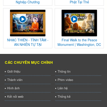
Nghiệp Chướng
Phật Tại Thế
NHẠC THIỀN - TĨNH TÂM -
Final Walk to the Peace
AN NHIÊN TỰ TẠI
Monument | Washington, DC
CÁC CHUYÊN MỤC CHÍNH
Giới thiệu
Thông tin
Thành viên
Phim video
Hình ảnh
Liên hệ
Kết nối web
Thống kê