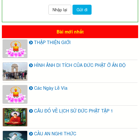
Bài mới nhất
THẬP THIỆN GIỚI
HÌNH ẢNH DI TÍCH CỦA ĐỨC PHẬT Ở ẤN ĐỘ
Các Ngày Lễ Vía
CÂU ĐỐ VỀ LỊCH SỬ ĐỨC PHẬT TẬP 1
CẦU AN NGHI THỨC