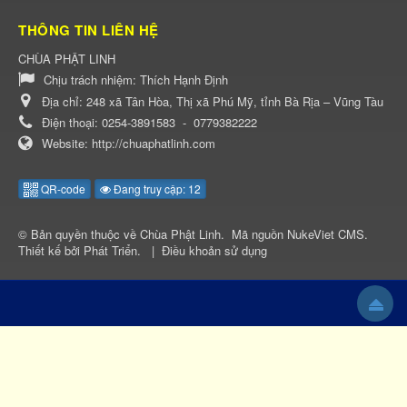
THÔNG TIN LIÊN HỆ
CHÙA PHẬT LINH
Chịu trách nhiệm:
Thích Hạnh Định
Địa chỉ:
248 xã Tân Hòa, Thị xã Phú Mỹ, tỉnh Bà Rịa – Vũng Tàu
Điện thoại:
0254-3891583
-
0779382222
Website:
http://chuaphatlinh.com
QR-code
Đang truy cập: 12
© Bản quyền thuộc về
Chùa Phật Linh
.
Mã nguồn
NukeViet CMS
.
Thiết kế bởi
Phát Triển
.
|
Điều khoản sử dụng