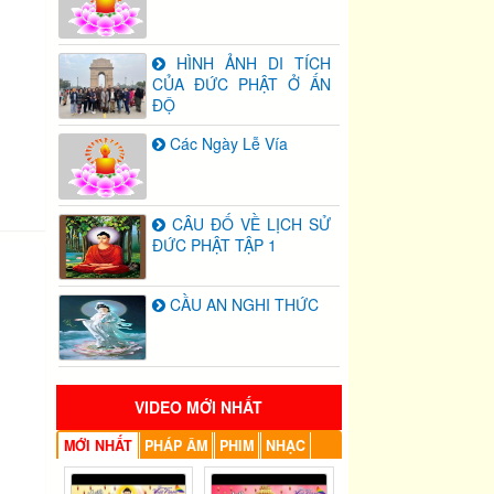
HÌNH ẢNH DI TÍCH
CỦA ĐỨC PHẬT Ở ẤN
ĐỘ
Các Ngày Lễ Vía
CÂU ĐỐ VỀ LỊCH SỬ
ĐỨC PHẬT TẬP 1
CẦU AN NGHI THỨC
VIDEO MỚI NHẤT
MỚI NHẤT
PHÁP ÂM
PHIM
NHẠC