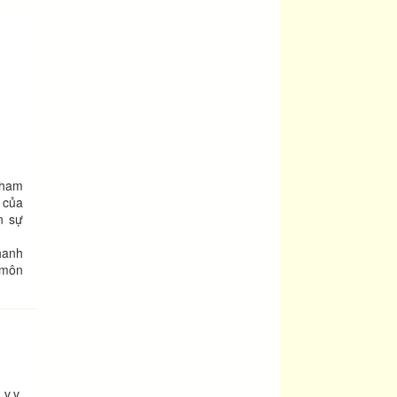
 ham
 của
n sự
hanh
 môn
.v.v.