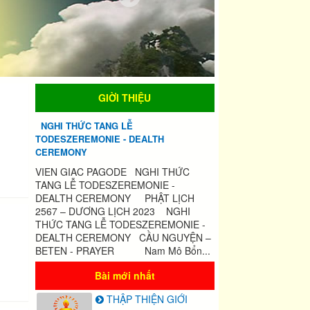
2
2
of
of
3
3
GIỜI THIỆU
NGHI THỨC TANG LỄ
TODESZEREMONIE - DEALTH
CEREMONY
VIEN GIAC PAGODE NGHI THỨC
TANG LỄ TODESZEREMONIE -
DEALTH CEREMONY PHẬT LỊCH
2567 – DƯƠNG LỊCH 2023 NGHI
THỨC TANG LỄ TODESZEREMONIE -
DEALTH CEREMONY CẦU NGUYỆN –
BETEN - PRAYER Nam Mô Bổn...
Bài mới nhất
THẬP THIỆN GIỚI