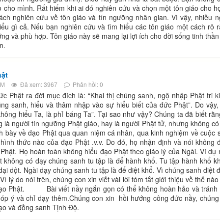
o cho mình. Rất hiếm khi ai đó nghiên cứu và chọn một tôn giáo cho họ
ách nghiên cứu về tôn giáo và tín ngưỡng nhân gian. Vì vậy, nhiều ng
ểu gì cả. Nếu bạn nghiên cứu và tìm hiểu các tôn giáo một cách rõ r
ng và phù hợp. Tôn giáo này sẽ mang lại lợi ích cho đời sống tinh thần
n.
ật
PM
Đã xem: 3967
Phản hồi: 0
ật ra đời mục đích là: “Khai thị chúng sanh, ngộ nhập Phật tri ki
úng sanh, hiểu và thâm nhập vào sự hiểu biết của đức Phật”. Do vậy,
hông hiểu Ta, là phỉ báng Ta”. Tại sao như vậy? Chúng ta đã biết rằn
g là người tín ngưỡng Phật giáo, hay là người Phật tử, nhưng không có
ình bày về đạo Phật qua quan niệm cá nhân, qua kinh nghiệm về cuộc 
hình thức nào của đạo Phật .v.v. Do đó, họ nhận định và nói không 
o Phật. Họ hoàn toàn không hiểu đạo Phật theo giáo lý của Ngài. Ví dụ 
ật không có dạy chúng sanh tu tập là để hành khổ. Tu tập hành khổ k
 dại dột. Ngài dạy chúng sanh tu tập là để diệt khổ. Vì chúng sanh diệt
ì lý do nói trên, chúng con xin viết vài lời tóm tắt giới thiệu về thế nà
đạo Phật. Bài viết nầy ngắn gọn có thể không hoàn hảo và tránh k
góp ý và chỉ dạy thêm.Chúng con xin hồi hướng công đức nầy, chúng
ạo và đồng sanh Tịnh Độ.