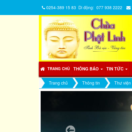
0254-389 15 83
Di động:
077 938 2222
THÔNG BÁO
TIN TỨC
TRANG CHỦ
Trang chủ
Thông tin
Thư viện