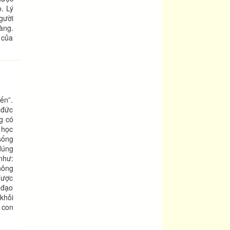
. Lý
ười
àng.
 của
ến”.
 đức
g có
 học
sống
đúng
như:
hông
 được
o đạo
hỏi
 con