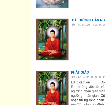
BÀI HƯỚNG DẪN NGẮ
18/01/2026 11:33:00 
PHẬT GIÁO
24/12/2025 06:35:00 
Lời giới thiệu Có ngư
làm những việc tốt và 
ngưỡng nhân gian trên 
ngưỡng nhân gian. Cũn
hoặc tín ngưỡng nhân
mẹ (Tôn giáo gia đìn