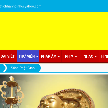
thichhanhdinh@yahoo.com
BÀI VIẾT
THƯ VIỆN
PHÁP ÂM
PHIM
NHẠC
HÌN
Sách Phật Giáo