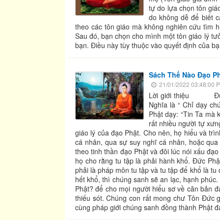
tự do lựa chọn tôn giá
do không dễ để biết c
theo các tôn giáo mà không nghiên cứu tìm hi
Sau đó, bạn chọn cho mình một tôn giáo lý tưở
bạn. Điều này tùy thuộc vào quyết định của bạ
Sách Thế Nào Đạo Ph
21/01/2022 03:48:00 
Lời giới thiệu Đức Ph
Nghĩa là “ Chỉ dạy ch
Phật dạy: “Tin Ta mà k
rất nhiều người tự xưn
giáo lý của đạo Phật. Cho nên, họ hiểu và tr
cá nhân, qua sự suy nghĩ cá nhân, hoặc qua 
theo tinh thần đạo Phật và đôi lúc nói xấu đạ
họ cho rằng tu tập là phải hành khổ. Đức Ph
phải là pháp môn tu tập và tu tập để khổ là tu
hết khổ, thì chúng sanh sẽ an lạc, hạnh phúc. V
Phật? để cho mọi người hiểu sơ về căn bản 
thiếu sót. Chúng con rất mong chư Tôn Đức 
cùng pháp giới chúng sanh đồng thành Phật đ