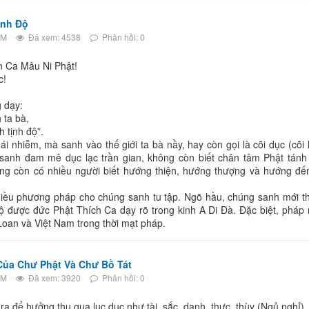
̣nh Độ
AM
Đã xem: 4538
Phản hồi: 0
 Ca Mâu Ni Phật!
c!
dạy:
 ta bà,
 tịnh độ”.
ễm, mà sanh vào thế giới ta bà nầy, hay còn gọi là cõi dục (cõi
sanh đam mê dục lạc trần gian, không còn biết chân tâm Phật tánh
ông còn có nhiều người biết hướng thiện, hướng thượng và hướng đế
 phương pháp cho chúng sanh tu tập. Ngõ hầu, chúng sanh mới t
ộ được đức Phật Thích Ca dạy rõ trong kinh A Di Đà. Đặc biệt, pháp
oan và Việt Nam trong thời mạt pháp.
̉a Chư Phật Và Chư Bồ Tát
PM
Đã xem: 3920
Phản hồi: 0
ưởng thụ qua lục dục như tài, sắc, danh, thực, thùy (Ngủ nghỉ), 