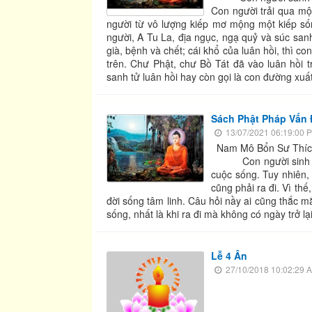
Con người trải qua một 
người từ vô lượng kiếp mơ mộng một kiếp sốn
người, A Tu La, địa ngục, ngạ quỷ và súc sanh
già, bệnh và chết; cái khổ của luân hồi, thì c
trên. Chư Phật, chư Bồ Tát đã vào luân hồi t
sanh tử luân hồi hay còn gọi là con đường xuất
Sách Phật Pháp Vấn
13/07/2021 06:19:00 
Nam Mô Bổn Sư Thích
Con người sinh ra, l
cuộc sống. Tuy nhiên, 
cũng phải ra đi. Vì th
đời sống tâm linh. Câu hỏi nầy ai cũng thắc mắ
sống, nhất là khi ra đi mà không có ngày trở lại
Lễ 4 Ân
27/10/2018 10:02:29 