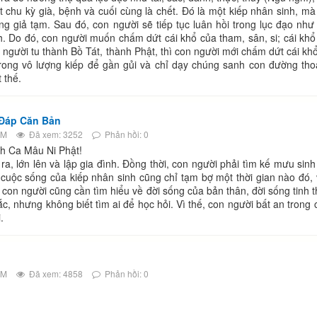
chu kỳ già, bệnh và cuối cùng là chết. Đó là một kiếp nhân sinh, ma
g giả tạm. Sau đó, con người sẽ tiếp tục luân hồi trong lục đạo như t
. Do đó, con người muốn chấm dứt cái khổ của tham, sân, si; cái khổ
on người tu thành Bồ Tát, thành Phật, thì con người mới chấm dứt cái khổ
rong vô lượng kiếp để gần gủi và chỉ dạy chúng sanh con đường thoa
 thế.
 Đáp Căn Bản
PM
Đã xem: 3252
Phản hồi: 0
 Ca Mâu Ni Phật!
ớn lên và lập gia đình. Đồng thời, con người phải tìm kế mưu sinh
cuộc sống của kiếp nhân sinh cũng chỉ tạm bợ một thời gian nào đó, v
ế, con người cũng cần tìm hiểu về đời sống của bản thân, đời sống tinh 
c, nhưng không biết tìm ai để học hỏi. Vì thế, con người bất an trong
.
AM
Đã xem: 4858
Phản hồi: 0