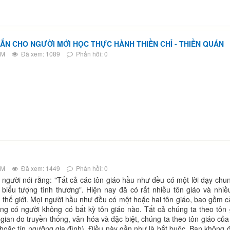
N CHO NGƯỜI MỚI HỌC THỰC HÀNH THIỀN CHỈ - THIỀN QUÁN
AM
Đã xem: 1089
Phản hồi: 0
PM
Đã xem: 1449
Phản hồi: 0
ời nói rằng: "Tất cả các tôn giáo hầu như đều có một lời dạy chun
biểu tượng tình thương". Hiện nay đã có rất nhiều tôn giáo và nhiều 
thế giới. Mọi người hầu như đều có một hoặc hai tôn giáo, bao gồm cả
g có người không có bất kỳ tôn giáo nào. Tất cả chúng ta theo tôn 
 gian do truyền thống, văn hóa và đặc biệt, chúng ta theo tôn giáo của
h hoặc tín ngưỡng gia đình). Điều này gần như là bắt buộc. Bạn không 