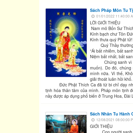
Sách Pháp Môn Tu Ti
01/01/2022 11:40:00 
LỜI GIỚI THIỆU
Nam mô Bổn Sư Thích
Kính bạch chư Tôn Đứ
Kính thưa quý Phật tử!
Quý Thầy thường 
“Ái bất nhiễm, bất sanh
Niệm bất nhất, bất sanh
Chúng sanh vì ái nhi
muốn). Do đó, chúng 
mình nữa. Vì thế, Kh
giải thoát luân hồi khổ.
Đức Phật Thích Ca đã từ bi chỉ dạy nhiều
tịnh hóa thân tâm của mình. Pháp môn tịnh đ
nầy được áp dụng phổ biến ở Trung Hoa, Đài L
Sách Nhân Tu Hành Cu
12/08/2021 08:00:00 
GIỚI THIỆU
Con người sanh ra để h