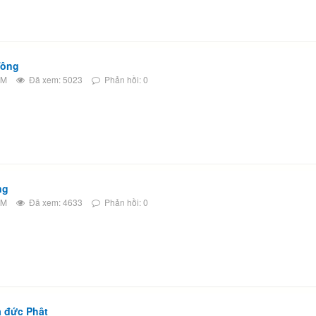
 Tông
AM
Đã xem: 5023
Phản hồi: 0
ng
AM
Đã xem: 4633
Phản hồi: 0
̉a đức Phật