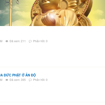
PM
Đã xem: 211
Phản hồi: 0
ỦA ĐỨC PHẬT Ở ẤN ĐỘ
PM
Đã xem: 395
Phản hồi: 0