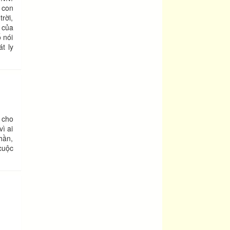
̀ con
rời,
 của
 nói
́t ly
 cho
ì ai
thần,
 cuộc