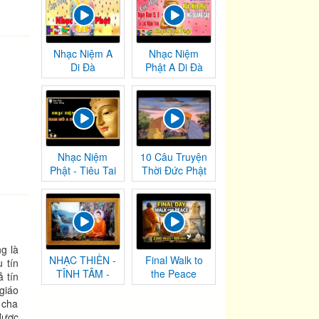
Nhạc Niệm A
Nhạc Niệm
Di Đà
Phật A Di Đà
Nhạc Niệm
10 Câu Truyện
Phật - Tiêu Tai
Thời Đức Phật
Nghiệp
Tại Thế
Chướng
g là
NHẠC THIỀN -
Final Walk to
tín
TĨNH TÂM -
the Peace
 tín
AN NHIÊN TỰ
Monument |
giáo
TẠI
Washington,
 cha
DC
được