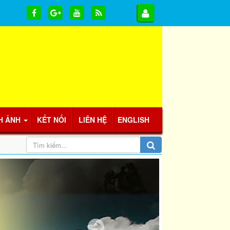
H ẢNH
KẾT NỐI
LIÊN HỆ
ENGLISH