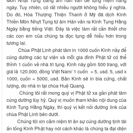
Môn Nhật Tụng bằng âm hán văn để tụng niệm hằng
ngày. Tuy nhiên, có rất nhiều người không hiểu ý nghĩa.
Do đó, Hòa Thượng Thiện Thanh ở Mỹ đã dịch Kinh
Thiền Môn Nhựt Tụng từ âm Hán văn ra Kinh Tụng Hằng
Ngày bằng tiếng Việt. Đây là việc làm rất cần thiết cho
các con em của chúng ta đọc tụng dễ hiểu hơn trong
tương lai.
Chùa Phật Linh phát tâm in 1000 cuốn Kinh nầy để
cúng dường các tự viện và mỗi gia đình Phật tử có thể
thỉnh 1 cuốn về nhà trì tụng. Kinh này gồm 500 trang, với
giá là 120.000, đồng Việt Nam/ 1 cuốn = 5, usd. 5, usd x
1000, cuốn = 5000, usd. Bản Kinh sẽ in bìa cứng, chất
lượng, do nhà in tại chùa Huệ Quang.
Chúng tôi rất mong quý vị Phật tử xa gần phát tâm
cúng dường tùy hỷ. Quý vị muốn tham khảo nội dung của
Kinh Tụng Hằng Ngày, thì quý vị kết nối đường link của
chùa Phật Linh bên dưới.
Chúng tôi xin cảm niệm tri ân sự cúng dường tịnh tài
ấn tống Kinh Phật hay nói cách khác là chúng ta đại diện