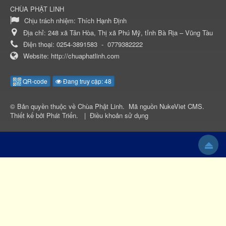
CHÙA PHẬT LINH
Chịu trách nhiệm:
Thích Hạnh Định
Địa chỉ:
248 xã Tân Hòa, Thị xã Phú Mỹ, tỉnh Bà Rịa – Vũng Tàu
Điện thoại:
0254-3891583
-
0779382222
Website:
http://chuaphatlinh.com
QR-code
Đang truy cập: 48
© Bản quyền thuộc về
Chùa Phật Linh
.
Mã nguồn
NukeViet CMS
.
Thiết kế bởi
Phát Triển
.
|
Điều khoản sử dụng