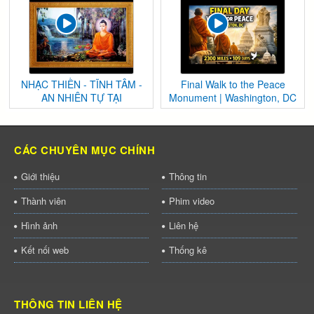
NHẠC THIỀN - TĨNH TÂM -
Final Walk to the Peace
AN NHIÊN TỰ TẠI
Monument | Washington, DC
CÁC CHUYÊN MỤC CHÍNH
Giới thiệu
Thông tin
Thành viên
Phim video
Hình ảnh
Liên hệ
Kết nối web
Thống kê
THÔNG TIN LIÊN HỆ