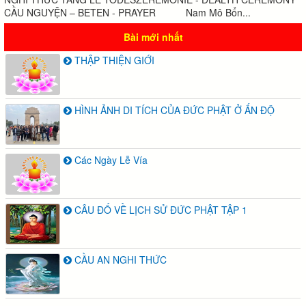
CẦU NGUYỆN – BETEN - PRAYER Nam Mô Bổn...
Bài mới nhất
THẬP THIỆN GIỚI
HÌNH ẢNH DI TÍCH CỦA ĐỨC PHẬT Ở ẤN ĐỘ
Các Ngày Lễ Vía
CÂU ĐỐ VỀ LỊCH SỬ ĐỨC PHẬT TẬP 1
CẦU AN NGHI THỨC