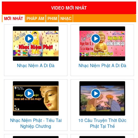
VIDEO MỚI NHẤT
MỚI NHẤT
PHÁP ÂM
PHIM
NHẠC
Nhạc Niệm A Di Đà
Nhạc Niệm Phật A Di Đà
Nhạc Niệm Phật - Tiêu Tai
10 Câu Truyện Thời Đức
Nghiệp Chướng
Phật Tại Thế