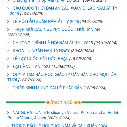
Chương Trình Họp Mặt tại Ấn Độ 2024
(06/11/2024)
CẦU QUỐC THỚI DÂN AN ĐẦU XUÂN DI LẶC NĂM ẤT TỴ
- 2025
(10/01/2025)
LỄ HỘI ĐẦU XUÂN NĂM ẤT TỴ 2025
(24/01/2025)
THIỆP MỜI CẦU NGUYỆN QUỐC THỚI DÂN AN
(28/01/2025)
CHƯƠNG TRÌNH LỄ HỘI NĂM ẤT TỴ - 2025
(26/10/2024)
KHÓA TU NGẮN HẠN 10 NGÀY
(30/08/2024)
LỄ LẠY CUỘC ĐỜI ĐỨC PHẬT
(19/05/2024)
ĐẠI LỄ VU LAN 2024
(14/06/2024)
QUY Y TAM BẢO HỌC GIÁO LÝ CĂN BẢN CHO MỌI LỨA
TUỔI
(12/07/2024)
THIỆP KÍNH MỪNG ĐẠI LỄ PHẬT ĐẢN
(18/05/2024)
NHỮNG TIN CŨ HƠN
INAUGURATION at Bodicariya Vihara, Kolkata and at Bodhi
Prajna Vihara, Assam
(20/01/2024)
THÔNG BÁO LỄ HỘI CUỐI NĂM VÀ ĐẦU XUÂN 2024