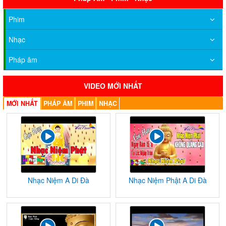
Phim
Nhạc
Pháp âm
VIDEO MỚI NHẤT
MỚI NHẤT
PHÁP ÂM
PHIM
NHẠC
Nhạc Niệm A Di Đà
Nhạc Niệm Phật A Di Đà