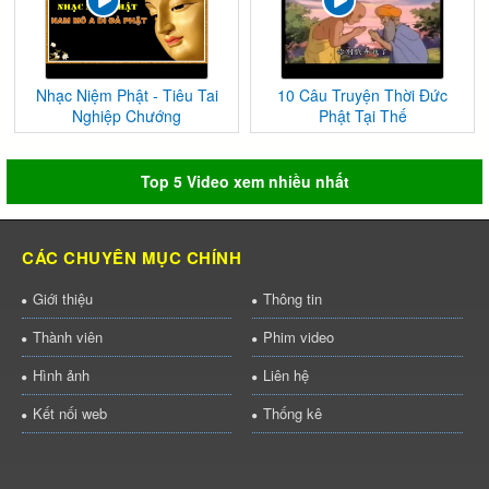
Nhạc Niệm Phật - Tiêu Tai
10 Câu Truyện Thời Đức
Nghiệp Chướng
Phật Tại Thế
Top 5 Video xem nhiều nhất
CÁC CHUYÊN MỤC CHÍNH
Giới thiệu
Thông tin
Thành viên
Phim video
Hình ảnh
Liên hệ
Kết nối web
Thống kê