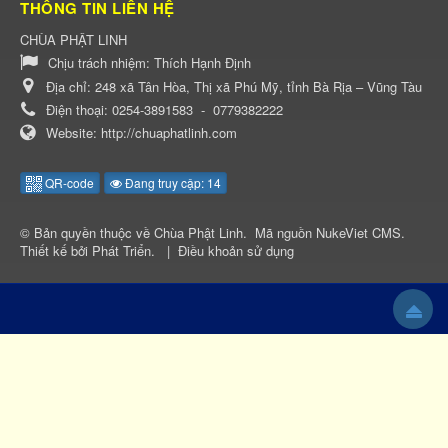
THÔNG TIN LIÊN HỆ
CHÙA PHẬT LINH
Chịu trách nhiệm:
Thích Hạnh Định
Địa chỉ:
248 xã Tân Hòa, Thị xã Phú Mỹ, tỉnh Bà Rịa – Vũng Tàu
Điện thoại:
0254-3891583
-
0779382222
Website:
http://chuaphatlinh.com
QR-code
Đang truy cập: 14
© Bản quyền thuộc về
Chùa Phật Linh
.
Mã nguồn
NukeViet CMS
.
Thiết kế bởi
Phát Triển
.
|
Điều khoản sử dụng