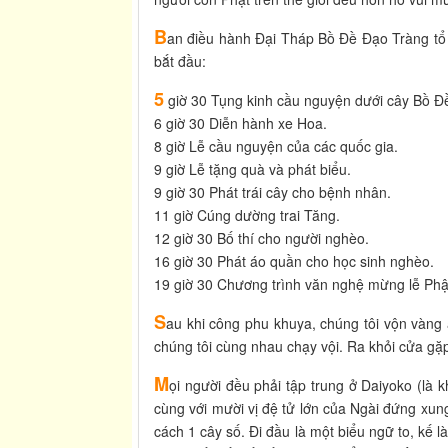
B
an điều hành Đại Tháp Bồ Đề Đạo Tràng tổ 
bắt đầu:
5
giờ 30 Tụng kinh cầu nguyện dưới cây Bồ Đ
6 giờ 30 Diễn hành xe Hoa.
8 giờ Lễ cầu nguyện của các quốc gia.
9 giờ Lễ tặng quà và phát biểu.
9 giờ 30 Phát trái cây cho bệnh nhân.
11 giờ Cúng dường trai Tăng.
12 giờ 30 Bố thí cho người nghèo.
16 giờ 30 Phát áo quần cho học sinh nghèo.
19 giờ 30 Chương trình văn nghệ mừng lễ Phậ
S
au khi công phu khuya, chúng tôi vộn vàng ă
chúng tôi cùng nhau chạy vội. Ra khỏi cửa gặp c
M
ọi người đều phải tập trung ở Daiyoko (là k
cùng với mười vị đệ tử lớn của Ngài đứng xun
cách 1 cây số. Đi đầu là một biểu ngữ to, kế l