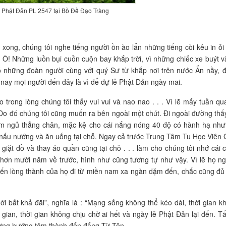
ễ Phật Đản PL 2547 tại Bồ Đề Đạo Tràng
 xong, chúng tôi nghe tiếng người ồn ào lẩn những tiếng còi kêu in ỏi
 Ô! Những luồn bụi cuồn cuộn bay khắp trời, vì những chiếc xe buýt v
 những đoàn người cùng với quý Sư từ khắp nơi trên nước Ấn nầy, 
nay mọi người đến đây là vì để dự lễ Phật Đản ngày mai.
 trong lòng chúng tôi thấy vui vui và nao nao . . . Vì lẽ mấy tuần qu
. Do đó chúng tôi cũng muốn ra bên ngoài một chút. Đi ngoài đường thấ
nằm ngủ thẳng chân, mặc kệ cho cái nắng nóng 40 độ có hành hạ như
, nấu nướng và ăn uống tại chỗ. Ngay cả trước Trung Tâm Tu Học Viên 
iặt đồ và thay áo quần cũng tại chỗ . . . làm cho chúng tôi nhớ cái 
ơn mười năm về trước, hình như cũng tương tự như vậy. Vì lẽ họ n
đến lòng thành của họ đi từ miền nam xa ngàn dặm đến, chắc cũng đủ
i bất khả đãi”, nghĩa là : “Mạng sống không thể kéo dài, thời gian k
 gian, thời gian không chịu chờ ai hết và ngày lễ Phật Đản lại đến. Tấ
 mừng hướng tâm thành đến đấng Từ Tôn.