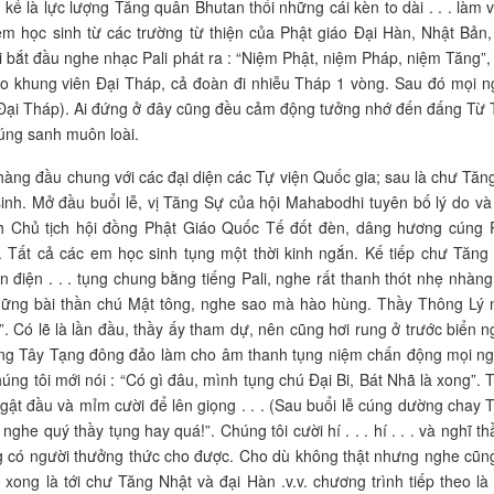
 kế là lực lượng Tăng quân Bhutan thổi những cái kèn to dài . . . làm 
em học sinh từ các trường từ thiện của Phật giáo Đại Hàn, Nhật Bản,
i bắt đầu nghe nhạc Pali phát ra : “Niệm Phật, niệm Pháp, niệm Tăng”,
o khung viên Đại Tháp, cả đoàn đi nhiễu Tháp 1 vòng. Sau đó mọi n
 Đại Tháp). Ai đứng ở đây cũng đều cảm động tưởng nhớ đến đấng Từ 
úng sanh muôn loài.
hàng đầu chung với các đại diện các Tự viện Quốc gia; sau là chư Tăng
nh. Mở đầu buổi lễ, vị Tăng Sự của hội Mahabodhi tuyên bố lý do và 
hỉnh Chủ tịch hội đồng Phật Giáo Quốc Tế đốt đèn, dâng hương cúng 
. Tất cả các em học sinh tụng một thời kinh ngắn. Kế tiếp chư Tăng
 điện . . . tụng chung bằng tiếng Pali, nghe rất thanh thót nhẹ nhàng
ững bài thần chú Mật tông, nghe sao mà hào hùng. Thầy Thông Lý n
”. Có lẽ là lần đầu, thầy ấy tham dự, nên cũng hơi rung ở trước biển n
ng Tây Tạng đông đảo làm cho âm thanh tụng niệm chấn động mọi ng
Chúng tôi mới nói : “Có gì đâu, mình tụng chú Đại Bi, Bát Nhã là xong”. 
i gật đầu và mỉm cười để lên giọng . . . (Sau buổi lễ cúng dường chay 
nghe quý thầy tụng hay quá!”. Chúng tôi cười hí . . . hí . . . và nghĩ th
 có người thưởng thức cho được. Cho dù không thật nhưng nghe cũn
m xong là tới chư Tăng Nhật và đại Hàn .v.v. chương trình tiếp theo là