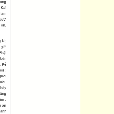
vang
 Đài
 làm
gười
Tôn,
 Ni;
giới
Phật
 bên
. Kế
ói :
gười
ười.
Thầy
Tăng
ầm :
g an
 anh