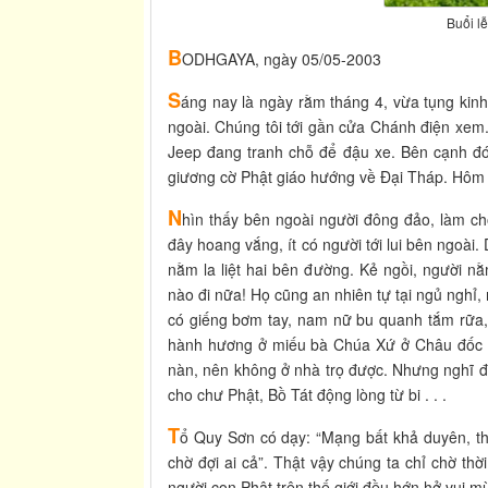
Buổi l
B
ODHGAYA, ngày 05/05-2003
S
áng nay là ngày rằm tháng 4, vừa tụng kinh
ngoài. Chúng tôi tới gần cửa Chánh điện xem.
Jeep đang tranh chỗ để đậu xe. Bên cạnh đó
giương cờ Phật giáo hướng về Đại Tháp. Hôm 
N
hìn thấy bên ngoài người đông đảo, làm cho
đây hoang vắng, ít có người tới lui bên ngoài
nằm la liệt hai bên đường. Kẻ ngồi, người 
nào đi nữa! Họ cũng an nhiên tự tại ngủ nghỉ
có giếng bơm tay, nam nữ bu quanh tắm rữa, g
hành hương ở miếu bà Chúa Xứ ở Châu đốc h
nàn, nên không ở nhà trọ được. Nhưng nghĩ 
cho chư Phật, Bồ Tát động lòng từ bi . . .
T
ổ Quy Sơn có dạy: “Mạng bất khả duyên, thờ
chờ đợi ai cả”. Thật vậy chúng ta chỉ chờ thời
người con Phật trên thế giới đều hớn hở vui