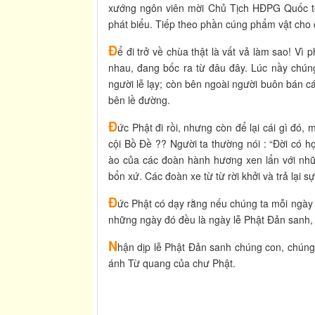
xướng ngôn viên mời Chủ Tịch HĐPG Quốc tế 
phát biểu. Tiếp theo phần cúng phẩm vật cho 
Đ
ể đi trở về chùa thật là vất vả làm sao! Vì
nhau, đang bốc ra từ đâu đây. Lúc nầy chúng
người lễ lạy; còn bên ngoài người buôn bán các
bên lề đường.
Đ
ức Phật đi rồi, nhưng còn để lại cái gì đó
cội Bồ Đề ?? Người ta thường nói : “Đời có h
ào của các đoàn hành hương xen lẩn với nhữ
bổn xứ. Các đoàn xe từ từ rời khởi và trả lại 
Đ
ức Phật có dạy rằng nếu chúng ta mỗi ngày
những ngày đó đều là ngày lễ Phật Đản sanh, 
N
hận dịp lễ Phật Đản sanh chúng con, chúng 
ánh Từ quang của chư Phật.