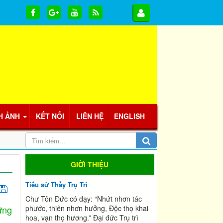
H ẢNH
KẾT NỐI
LIÊN HỆ
ENGLISH
GIỜI THIỆU
Tiểu sử Thầy Trụ Trì
Chư Tôn Đức có dạy: “Nhứt nhơn tác
ững
phước, thiên nhơn hưởng, Độc thọ khai
hoa, vạn thọ hương.” Đại đức Trụ trì