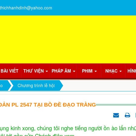
thichhanhdinh@yahoo.com
BÀI VIẾT
THƯ VIỆN
PHÁP ÂM
PHIM
NHẠC
HÌN
áo
Chương trình lễ hội
ĐẢN PL 2547 TẠI BỒ ĐỀ ĐẠO TRÀNG
ụng kinh xong, chúng tôi nghe tiếng người ồn ào lẩn nh
 tôi tới gần cửa Chánh điện xem.