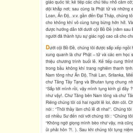
giáo quốc tế; kế tiếp các chú tiểu nhỏ cầm cờ;
dội khắp nơi; sau cùng là Phật tử và những 
Loan, Ấn Độ, .v.v. gần đến Đại Tháp, chúng tô
cho không khí vô cùng tưng bừng hớn hở. Và
được hướng dẫn tới dưới cội Bồ Đề (nằm sau
người đã thành tựu sự giác ngộ cao cả cho ch
D
ưới cội Bồ Đề, chúng tôi được sắp xếp ngồi 
xung quanh là chư Phật – tử và các em học si
thiệu chương trình buổi lễ. Kế tiếp cung t
trong bầu không khí trang nghiêm thanh tịnh
Nam tông như Ấn Độ, Thái Lan, Srilanka, Miến
chư Tăng Tây Tạng và Bhutan tụng chung nh
“Sắp tới mình rồi, vậy mình tụng kinh gì đây ?
như vậy!. Chư Tăng bên Nam tông và chư Tă
Riêng chúng tôi có hai người lẻ loi, đơn côi. 
nói : “Thôi thầy làm chủ lễ đi nha!”. Chúng tô
có nhiều Sư đến nói với chúng tôi : “Chúng tôi 
“Không ngờ giọng mình bèo như vậy, mà cũng
ủi phải hôn ?!. ). Sau khi chúng tôi tụng niệ