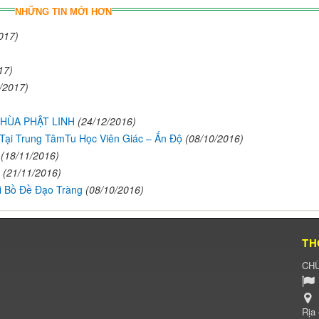
NHỮNG TIN MỚI HƠN
017)
17)
/2017)
CHÙA PHẬT LINH
(24/12/2016)
 Tại Trung TâmTu Học Viên Giác – Ấn Độ
(08/10/2016)
(18/11/2016)
(21/11/2016)
i Bồ Đề Đạo Tràng
(08/10/2016)
TH
CHÙ
Rịa