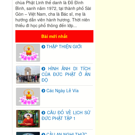
chùa Phật Linh thế danh là Đỗ Đình
Bình, sanh năm 1972, tại thành phố Sài
Gòn – Việt Nam, cha là Bác sĩ, mẹ là
hướng dẫn viên hành hương. Thời niên
thiếu đi học phổ thông đến lớp...
Bài mới nhất
THẬP THIỆN GIỚI
HÌNH ẢNH DI TÍCH
CỦA ĐỨC PHẬT Ở ẤN
ĐỘ
Các Ngày Lễ Vía
CÂU ĐỐ VỀ LỊCH SỬ
ĐỨC PHẬT TẬP 1
CẦU AN NGHI THỨC