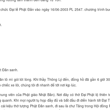
chức Đại lễ Phật Đản vào ngày 16/06-2003 PL 2547. chương trình buổ
ề.
t Đản sanh.
n tô mì gói lót lòng. Khi thầy Thông Lý đến, đồng hồ đã gần 6 giờ 30 
hiếc xe lôi, chúng tôi đi nhanh để tới nơi kịp lúc.
hung viên của Phật giáo Nhật Bản). Nơi đây có thờ Đại Phật lộ thiên t
g quanh. Khi mọi người tụ họp đầy đủ và bắt đầu đi diễn hành tới Đại 
à cái kiệu thờ tượng Phật Đản sanh, đi sau là chư Tăng trong Hội đồng 