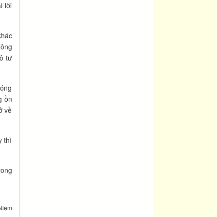
 lời
khác
đông
ô tư
bóng
g ồn
ở về
 thì
rong
Niệm