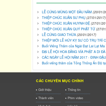
LỄ CÚNG MÙNG MỘT ĐẦU NĂM
(20/01/2
THIỆP CHÚC XUÂN SƯ PHỤ
(27/01/2017)
THIỆP CHÚC XUÂN HUYNH ĐỆ
(27/01/20
THIỆP CHÚC XUÂN QUÝ PHẬT TỬ
(27/01
LỄ CÚNG GIAO THỪA
(20/01/2017)
THIỆP MỜI LỄ HÚY KỴ SƯ CÔ TRỤ TRÌ 
Buổi Viếng Thăm của Ngài Đạt Lai Lạt Ma
ĐẠI LỄ HỘI HOA ĐĂNG VÍA PHẬT A DI ĐÀ
CÁC NGÀY LỄ HỘI NĂM 2017 - ĐINH ĐẬU
Buổi viếng thăm của Tổng Thống Ấn Ðộ tạ
CÁC CHUYÊN MỤC CHÍNH
Giới thiệu
Thông tin
Thành viên
Phim video