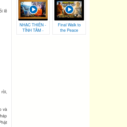
i lễ
NHẠC THIỀN -
Final Walk to
TĨNH TÂM -
the Peace
AN NHIÊN TỰ
Monument |
TẠI
Washington,
DC
rồi,
o và
Tháp
Phật