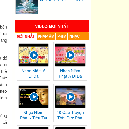
VIDEO MỚI NHẤT
 bên
à xe
MỚI NHẤT
PHÁP ÂM
PHIM
NHẠC
đang
a đó
y họ
Nhạc Niệm A
Nhạc Niệm
 thế
Di Đà
Phật A Di Đà
Giác
cảnh
ghèo
 làm
Nhạc Niệm
10 Câu Truyện
hông
Phật - Tiêu Tai
Thời Đức Phật
t cả
Nghiệp
Tại Thế
Chướng