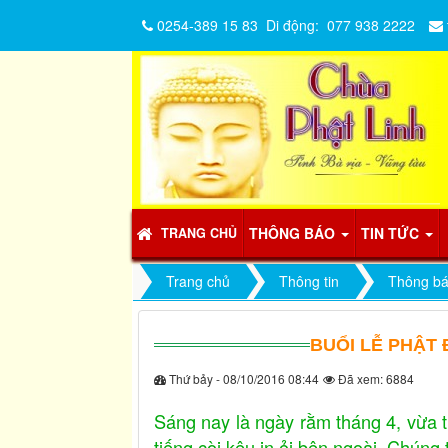
0254-389 15 83
Di động:
077 938 2222
THÔNG BÁO
TIN TỨC
TRANG CHỦ
Trang chủ
Thông tin
Thông b
BUỔI LỄ PHẬT 
Thứ bảy - 08/10/2016 08:44
Đã xem: 6884
Sáng nay là ngày rằm tháng 4, vừa t
tiếng còi kêu in ỏi bên ngoài. Chúng