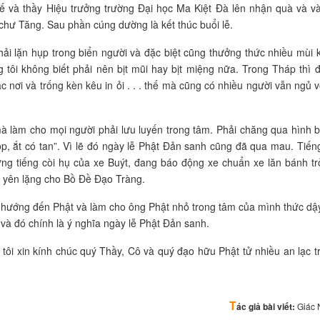
và thầy Hiệu trưởng trường Đại học Ma Kiệt Đà lên nhận quà và vài
chư Tăng. Sau phần cúng dường là kết thúc buổi lễ.
 phải lặn hụp trong biển người và đặc biệt cũng thưởng thức nhiều mùi 
 tôi không biết phải nên bịt mũi hay bịt miệng nữa. Trong Tháp thì 
 nơi và trống kèn kêu in ỏi . . . thế mà cũng có nhiều người vẫn ngủ v
, mà làm cho mọi người phải lưu luyến trong tâm. Phải chăng qua hình 
ọp, ắt có tan”. Vì lẽ đó ngày lễ Phật Đản sanh cũng đã qua mau. Tiến
ng tiếng còi hụ của xe Buýt, đang báo động xe chuẩn xe lăn bánh tr
sự yên lặng cho Bồ Đề Đạo Tràng.
 hướng đến Phật và làm cho ông Phật nhỏ trong tâm của mình thức dậy
và đó chính là ý nghĩa ngày lễ Phật Đản sanh.
tôi xin kính chúc quý Thầy, Cô và quý đạo hữu Phật tử nhiều an lạc t
T
ác giả bài viết:
Giác 