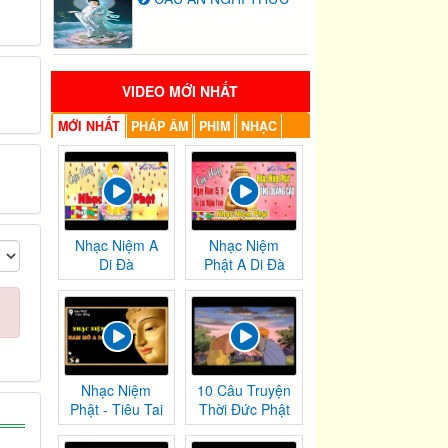
VIDEO MỚI NHẤT
MỚI NHẤT
PHÁP ÂM
PHIM
NHẠC
Nhạc Niệm A
Nhạc Niệm
Di Đà
Phật A Di Đà
Nhạc Niệm
10 Câu Truyện
Phật - Tiêu Tai
Thời Đức Phật
Nghiệp
Tại Thế
Chướng