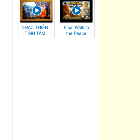
NHẠC THIỀN -
Final Walk to
TĨNH TÂM -
the Peace
AN NHIÊN TỰ
Monument |
TẠI
Washington,
DC