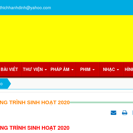
thichhanhdinh@yahoo.com
BÀI VIẾT
THƯ VIỆN
PHÁP ÂM
PHIM
NHẠC
HÌN
áo
G TRÌNH SINH HOẠT 2020
G TRÌNH SINH HOẠT 2020