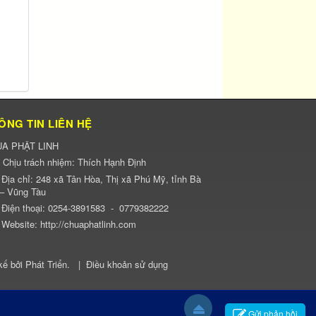
ÔNG TIN LIÊN HỆ
A PHẬT LINH
Chịu trách nhiệm:
Thích Hạnh Định
Địa chỉ:
248 xã Tân Hòa, Thị xã Phú Mỹ, tỉnh Bà
 – Vũng Tàu
Điện thoại:
0254-3891583
-
0779382222
Website:
http://chuaphatlinh.com
kế bởi
Phát Triển
.
|
Điều khoản sử dụng
Gửi phản hồi