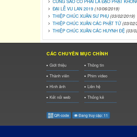
CÚNG SAO CÓ PHẢI LÀ ĐẠO PHẬT KHÔ
ĐẠI LỄ VU LAN 2019
(10/06/2019)
THIỆP CHÚC XUÂN SƯ PHỤ
(03/02/2019)
THIỆP CHÚC XUÂN CÁC PHẬT TỬ
(03/02/
THIỆP CHÚC XUÂN CÁC HUYNH ĐỆ
(03/0
CÁC CHUYÊN MỤC CHÍNH
Giới thiệu
Thông tin
Thành viên
Phim video
Hình ảnh
Liên hệ
Kết nối web
Thống kê
QR-code
Đang truy cập: 11