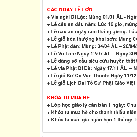
CÁC NGÀY LỄ LỚN
+ Vía ngài Di Lặc: Mùng 01/01 ÂL - Nga
+ Lễ cầu an đầu năm: Lúc 19 giờ, mùn
+ Lễ cầu an ngày rằm tháng giêng: Lúc
+ Lễ giỗ hòa thượng khai sơn: Mùng 0
+ Lễ Phật đản: Mùng: 04/04 ÂL – 26/04
+ Lễ Vu Lan: Ngày 12/07 ÂL – Ngày 30/
+ Lễ dâng sớ cầu siêu cửu huyền thất 
+ Lễ vía Phật Di Đà: Ngày 17/11 ÂL –
+ Lễ giỗ Sư Cô Vạn Thanh: Ngày 11/1
+ Lễ giỗ Lịch Đại Tổ Sư Phật Giáo V
KHÓA TU MÙA HÈ
+ Lớp học giáo lý căn bản 1 ngày: Chủ
+ Khóa tu mùa hè cho thanh thiếu niên 
+ Khóa tu xuất gia ngắn hạn 1 tháng: T