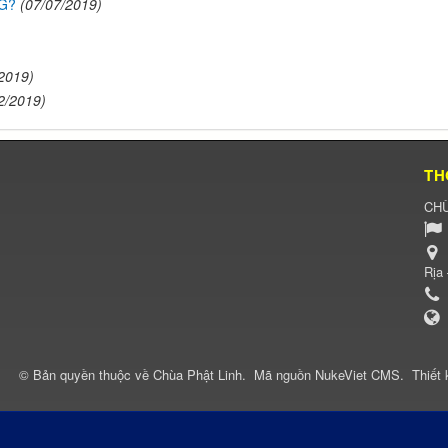
NG?
(07/07/2019)
2019)
2/2019)
TH
CHÙ
Rịa
© Bản quyền thuộc về
Chùa Phật Linh
.
Mã nguồn
NukeViet CMS
.
Thiết 