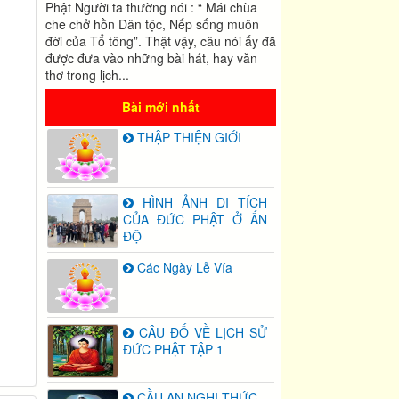
Phật Người ta thường nói : “ Mái chùa
che chở hồn Dân tộc, Nếp sống muôn
đời của Tổ tông”. Thật vậy, câu nói ấy đã
được đưa vào những bài hát, hay văn
thơ trong lịch...
Bài mới nhất
THẬP THIỆN GIỚI
HÌNH ẢNH DI TÍCH
CỦA ĐỨC PHẬT Ở ẤN
ĐỘ
Các Ngày Lễ Vía
CÂU ĐỐ VỀ LỊCH SỬ
ĐỨC PHẬT TẬP 1
CẦU AN NGHI THỨC