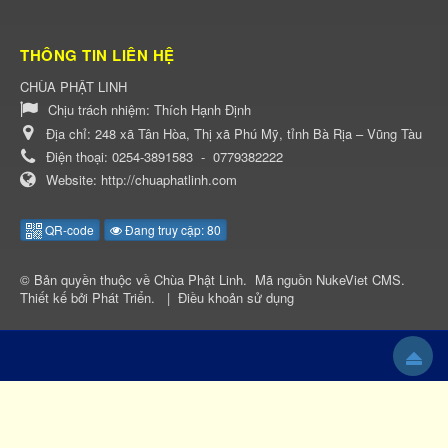
THÔNG TIN LIÊN HỆ
CHÙA PHẬT LINH
Chịu trách nhiệm:
Thích Hạnh Định
Địa chỉ:
248 xã Tân Hòa, Thị xã Phú Mỹ, tỉnh Bà Rịa – Vũng Tàu
Điện thoại:
0254-3891583
-
0779382222
Website:
http://chuaphatlinh.com
QR-code
Đang truy cập: 80
© Bản quyền thuộc về
Chùa Phật Linh
.
Mã nguồn
NukeViet CMS
.
Thiết kế bởi
Phát Triển
.
|
Điều khoản sử dụng