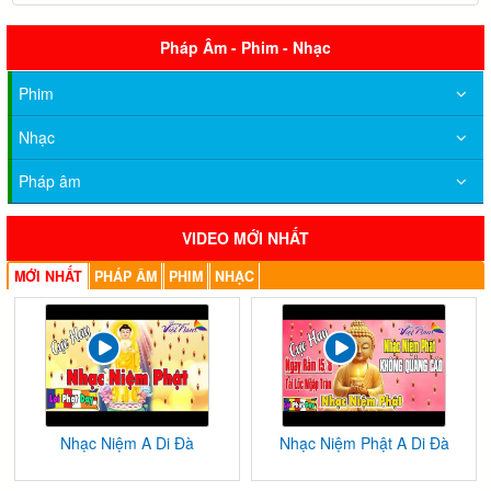
Pháp Âm - Phim - Nhạc
Phim
Nhạc
Pháp âm
VIDEO MỚI NHẤT
MỚI NHẤT
PHÁP ÂM
PHIM
NHẠC
Nhạc Niệm A Di Đà
Nhạc Niệm Phật A Di Đà