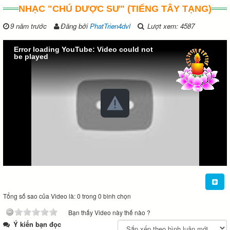
NHẠC "CHÚ DƯỢC SƯ" (TIẾNG TÂY TẠNG)
9 năm trước
Đăng bởi
PhatTrien4dvl
Lượt xem: 4587
Error loading YouTube: Video could not
be played
Tổng số sao của Video là: 0 trong 0 bình chọn
Bạn thấy Video này thế nào ?
Ý kiến bạn đọc