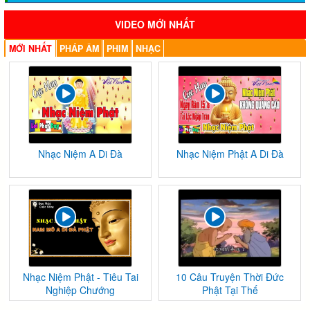
VIDEO MỚI NHẤT
MỚI NHẤT
PHÁP ÂM
PHIM
NHẠC
Nhạc Niệm A Di Đà
Nhạc Niệm Phật A Di Đà
Nhạc Niệm Phật - Tiêu Tai
10 Câu Truyện Thời Đức
Nghiệp Chướng
Phật Tại Thế