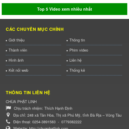
Top 5 Video xem nhiều nhất
CÁC CHUYÊN MỤC CHÍNH
Giới thiệu
Thông tin
Thành viên
Phim video
Hình ảnh
Liên hệ
Kết nối web
Thống kê
THÔNG TIN LIÊN HỆ
CHÙA PHẬT LINH
Chịu trách nhiệm:
Thích Hạnh Định
Địa chỉ:
248 xã Tân Hòa, Thị xã Phú Mỹ, tỉnh Bà Rịa – Vũng Tàu
Điện thoại:
0254-3891583
-
0779382222
Website:
http://chuaphatlinh.com