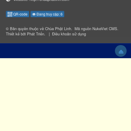
QR-code
Đang truy cập: 6
© Bản quyền thuộc về
Chùa Phật Linh
.
Mã nguồn
NukeViet CMS
.
Thiết kế bởi
Phát Triển
.
|
Điều khoản sử dụng