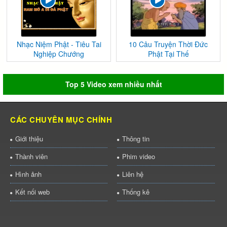
Nhạc Niệm Phật - Tiêu Tai
10 Câu Truyện Thời Đức
Nghiệp Chướng
Phật Tại Thế
Top 5 Video xem nhiều nhất
CÁC CHUYÊN MỤC CHÍNH
Giới thiệu
Thông tin
Thành viên
Phim video
Hình ảnh
Liên hệ
Kết nối web
Thống kê