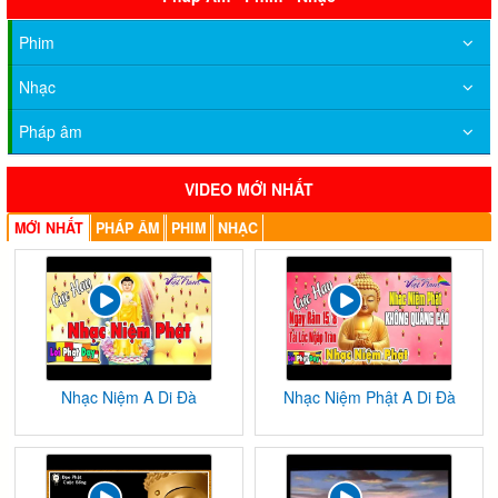
Phim
Nhạc
Pháp âm
VIDEO MỚI NHẤT
MỚI NHẤT
PHÁP ÂM
PHIM
NHẠC
Nhạc Niệm A Di Đà
Nhạc Niệm Phật A Di Đà