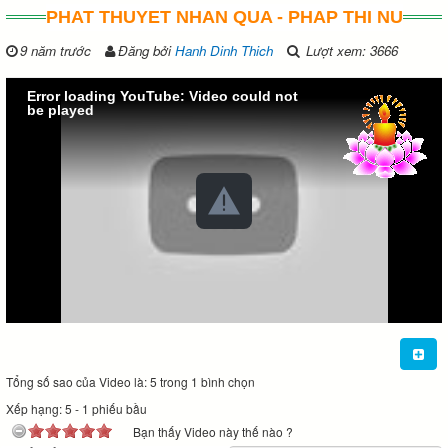
PHAT THUYET NHAN QUA - PHAP THI NU
9 năm trước
Đăng bởi
Hanh Dinh Thich
Lượt xem: 3666
Error loading YouTube: Video could not
be played
Tổng số sao của Video là: 5 trong 1 bình chọn
Xếp hạng:
5
-
1
phiếu bầu
Bạn thấy Video này thế nào ?