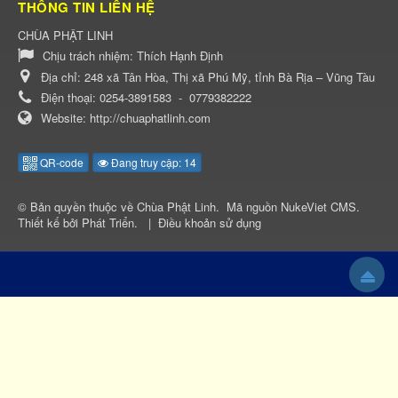
THÔNG TIN LIÊN HỆ
CHÙA PHẬT LINH
Chịu trách nhiệm:
Thích Hạnh Định
Địa chỉ:
248 xã Tân Hòa, Thị xã Phú Mỹ, tỉnh Bà Rịa – Vũng Tàu
Điện thoại:
0254-3891583
-
0779382222
Website:
http://chuaphatlinh.com
QR-code
Đang truy cập: 14
© Bản quyền thuộc về
Chùa Phật Linh
.
Mã nguồn
NukeViet CMS
.
Thiết kế bởi
Phát Triển
.
|
Điều khoản sử dụng