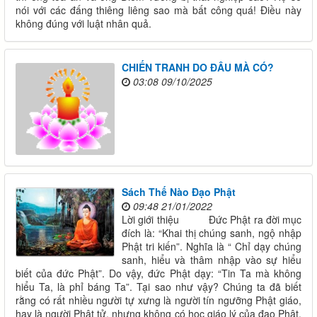
nói với các đấng thiêng liêng sao mà bất công quá! Điều này
không đúng với luật nhân quả.
CHIẾN TRANH DO ĐÂU MÀ CÓ?
03:08 09/10/2025
Sách Thế Nào Đạo Phật
09:48 21/01/2022
Lời giới thiệu Đức Phật ra đời mục
đích là: “Khai thị chúng sanh, ngộ nhập
Phật tri kiến”. Nghĩa là “ Chỉ dạy chúng
sanh, hiểu và thâm nhập vào sự hiểu
biết của đức Phật”. Do vậy, đức Phật dạy: “Tin Ta mà không
hiểu Ta, là phỉ báng Ta”. Tại sao như vậy? Chúng ta đã biết
rằng có rất nhiều người tự xưng là người tín ngưỡng Phật giáo,
hay là người Phật tử, nhưng không có học giáo lý của đạo Phật.