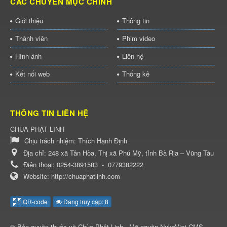
CÁC CHUYÊN MỤC CHÍNH
Giới thiệu
Thông tin
Thành viên
Phim video
Hình ảnh
Liên hệ
Kết nối web
Thống kê
THÔNG TIN LIÊN HỆ
CHÙA PHẬT LINH
Chịu trách nhiệm:
Thích Hạnh Định
Địa chỉ:
248 xã Tân Hòa, Thị xã Phú Mỹ, tỉnh Bà Rịa – Vũng Tàu
Điện thoại:
0254-3891583
-
0779382222
Website:
http://chuaphatlinh.com
QR-code
Đang truy cập: 8
© Bản quyền thuộc về
Chùa Phật Linh
.
Mã nguồn
NukeViet CMS
.