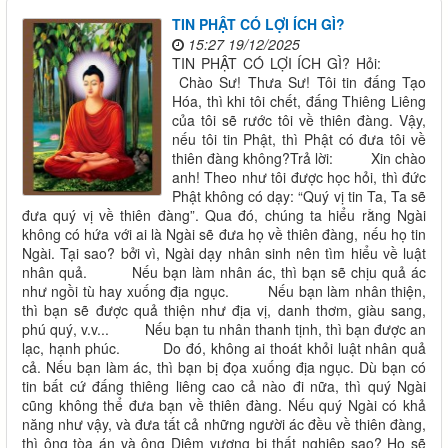
TIN PHẬT CÓ LỢI ÍCH GÌ?
15:27 19/12/2025
TIN PHẬT CÓ LỢI ÍCH GÌ? Hỏi:
Chào Sư! Thưa Sư! Tôi tin đấng Tạo
Hóa, thì khi tôi chết, đấng Thiêng Liêng
của tôi sẽ rước tôi về thiên đàng. Vậy,
nếu tôi tin Phật, thì Phật có đưa tôi về
thiên đàng không?Trả lời: Xin chào
anh! Theo như tôi được học hỏi, thì đức
Phật không có dạy: “Quý vị tin Ta, Ta sẽ
đưa quý vị về thiên đàng”. Qua đó, chúng ta hiểu rằng Ngài
không có hứa với ai là Ngài sẽ đưa họ về thiên đàng, nếu họ tin
Ngài. Tại sao? bởi vì, Ngài dạy nhân sinh nên tìm hiểu về luật
nhân quả. Nếu bạn làm nhân ác, thì bạn sẽ chịu quả ác
như ngồi tù hay xuống địa ngục. Nếu bạn làm nhân thiện,
thì bạn sẽ được quả thiện như địa vị, danh thơm, giàu sang,
phú quý, v.v... Nếu bạn tu nhân thanh tịnh, thì bạn được an
lạc, hạnh phúc. Do đó, không ai thoát khỏi luật nhân quả
cả. Nếu bạn làm ác, thì bạn bị đọa xuống địa ngục. Dù bạn có
tin bất cứ đấng thiêng liêng cao cả nào đi nữa, thì quý Ngài
cũng không thể đưa bạn về thiên đàng. Nếu quý Ngài có khả
năng như vậy, và đưa tất cả những người ác đều về thiên đàng,
thì ông tòa án và ông Diêm vương bị thất nghiệp sao? Họ sẽ