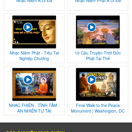
Nhạc Niệm A Di Đà
Nhạc Niệm Phật A Di Đà
Nhạc Niệm Phật - Tiêu Tai
10 Câu Truyện Thời Đức
Nghiệp Chướng
Phật Tại Thế
NHẠC THIỀN - TĨNH TÂM -
Final Walk to the Peace
AN NHIÊN TỰ TẠI
Monument | Washington, DC