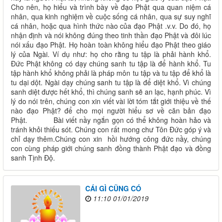
Cho nên, họ hiểu và trình bày về đạo Phật qua quan niệm cá
nhân, qua kinh nghiệm về cuộc sống cá nhân, qua sự suy nghĩ
cá nhân, hoặc qua hình thức nào của đạo Phật .v.v. Do đó, họ
nhận định và nói không đúng theo tinh thần đạo Phật và đôi lúc
nói xấu đạo Phật. Họ hoàn toàn không hiểu đạo Phật theo giáo
lý của Ngài. Ví dụ như: họ cho rằng tu tập là phải hành khổ.
Đức Phật không có dạy chúng sanh tu tập là để hành khổ. Tu
tập hành khổ không phải là pháp môn tu tập và tu tập để khổ là
tu dại dột. Ngài dạy chúng sanh tu tập là để diệt khổ. Vì chúng
sanh diệt được hết khổ, thì chúng sanh sẽ an lạc, hạnh phúc. Vì
lý do nói trên, chúng con xin viết vài lời tóm tắt giới thiệu về thế
nào đạo Phật? để cho mọi người hiểu sơ về căn bản đạo
Phật. Bài viết nầy ngắn gọn có thể không hoàn hảo và
tránh khỏi thiếu sót. Chúng con rất mong chư Tôn Đức góp ý và
chỉ dạy thêm.Chúng con xin hồi hướng công đức nầy, chúng
con cùng pháp giới chúng sanh đồng thành Phật đạo và đồng
sanh Tịnh Độ.
CÁI GÌ CŨNG CÓ
11:10 01/01/2019