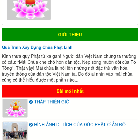
GIỜI THIỆU
Quá Trình Xây Dựng Chùa Phật Linh
Kính thưa quý Phật tử xa gần! Người dân Việt Nam chúng ta thường
có câu: “Mái Chùa che chở hồn dân tộc, Nếp sống muôn đời của Tổ
Tông”. Thật vậy! Mái chùa là nói lên những nét đặc thù văn hóa
truyền thống của dân tộc Việt Nam ta. Do đó ai nhìn vào mái chùa
cũng có thể hiểu được một phần nào...
Bài mới nhất
THẬP THIỆN GIỚI
HÌNH ẢNH DI TÍCH CỦA ĐỨC PHẬT Ở ẤN ĐỘ