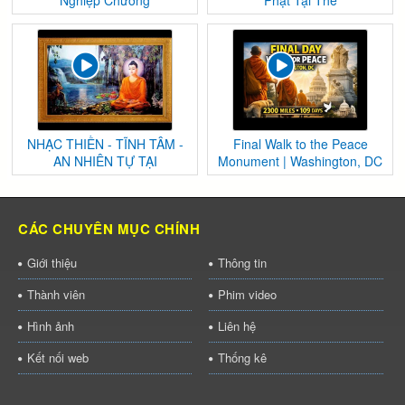
Nghiệp Chướng
Phật Tại Thế
NHẠC THIỀN - TĨNH TÂM -
Final Walk to the Peace
AN NHIÊN TỰ TẠI
Monument | Washington, DC
CÁC CHUYÊN MỤC CHÍNH
Giới thiệu
Thông tin
Thành viên
Phim video
Hình ảnh
Liên hệ
Kết nối web
Thống kê