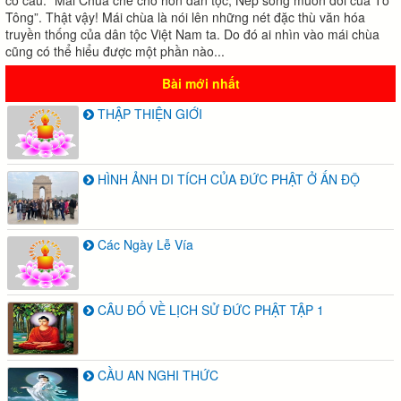
có câu: “Mái Chùa che chở hồn dân tộc, Nếp sống muôn đời của Tổ
Tông”. Thật vậy! Mái chùa là nói lên những nét đặc thù văn hóa
truyền thống của dân tộc Việt Nam ta. Do đó ai nhìn vào mái chùa
cũng có thể hiểu được một phần nào...
Bài mới nhất
THẬP THIỆN GIỚI
HÌNH ẢNH DI TÍCH CỦA ĐỨC PHẬT Ở ẤN ĐỘ
Các Ngày Lễ Vía
CÂU ĐỐ VỀ LỊCH SỬ ĐỨC PHẬT TẬP 1
CẦU AN NGHI THỨC