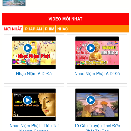
VIDEO MỚI NHẤT
MỚI NHẤT
PHÁP ÂM
PHIM
NHẠC
Nhạc Niệm A Di Đà
Nhạc Niệm Phật A Di Đà
Nhạc Niệm Phật - Tiêu Tai
10 Câu Truyện Thời Đức