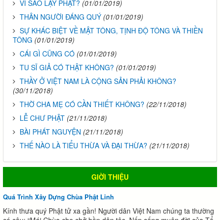
VÌ SAO LẠY PHẬT?
(01/01/2019)
THÂN NGƯỜI ĐÁNG QUÝ
(01/01/2019)
SỰ KHÁC BIỆT VỀ MẬT TÔNG, TỊNH ĐỘ TÔNG VÀ THIỀN
TÔNG
(01/01/2019)
CÁI GÌ CŨNG CÓ
(01/01/2019)
TU SĨ GIẢ CÓ THẬT KHÔNG?
(01/01/2019)
THẦY Ở VIỆT NAM LÀ CỘNG SẢN PHẢI KHÔNG?
(30/11/2018)
THỜ CHA MẸ CÓ CẦN THIẾT KHÔNG?
(22/11/2018)
LỄ CHƯ PHẬT
(21/11/2018)
BÀI PHÁT NGUYỆN
(21/11/2018)
THẾ NÀO LÀ TIỂU THỪA VÀ ĐẠI THỪA?
(21/11/2018)
GIỜI THIỆU
Quá Trình Xây Dựng Chùa Phật Linh
Kính thưa quý Phật tử xa gần! Người dân Việt Nam chúng ta thường