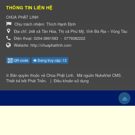
THÔNG TIN LIÊN HỆ
CHÙA PHẬT LINH
Chịu trách nhiệm:
Thích Hạnh Định
Địa chỉ:
248 xã Tân Hòa, Thị xã Phú Mỹ, tỉnh Bà Rịa – Vũng Tàu
Điện thoại:
0254-3891583
-
0779382222
Website:
http://chuaphatlinh.com
QR-code
Đang truy cập: 13
© Bản quyền thuộc về
Chùa Phật Linh
.
Mã nguồn
NukeViet CMS
.
Thiết kế bởi
Phát Triển
.
|
Điều khoản sử dụng