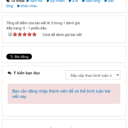
Từ khóa:
nam mô
tuy nhiên
a di
nam tông
bắc
tông
khác nhau
Tổng số điểm của bài viết là: 5 trong 1 đánh giá
Xếp hạng:
5
-
1
phiếu bầu
Click để đánh giá bài viết
Ý kiến bạn đọc
Bạn cần đăng nhập thành viên để có thể bình luận bài
viết này